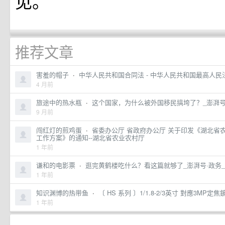
见。
推荐文章
害羞的帽子
·
中华人民共和国合同法 - 中华人民共和国最高人民
4 月前
旅途中的热水瓶
·
这个国家，为什么被外国移民搞垮了？_澎湃号·湃客
9 月前
闯红灯的煎鸡蛋
·
省委办公厅 省政府办公厅 关于印发《湖北省
工作方案》的通知--湖北省农业农村厅
1 年前
谦和的电影票
·
逛完黄鹤楼吃什么？看这篇就够了_澎湃号·政务_澎湃新
1 年前
知识渊博的热带鱼
·
〔 HS 系列 〕1/1.8-2/3英寸 對應3MP定焦鏡頭
1 年前