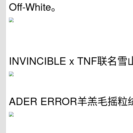
Off-White。
INVINCIBLE x TNF联
ADER ERROR羊羔毛摇