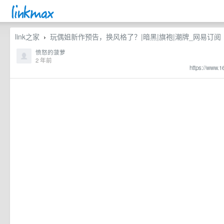
link之家
玩偶姐新作预告，换风格了？|暗黑|旗袍|潮牌_网易订阅
›
愤怒的菠萝
2 年前
https://www.