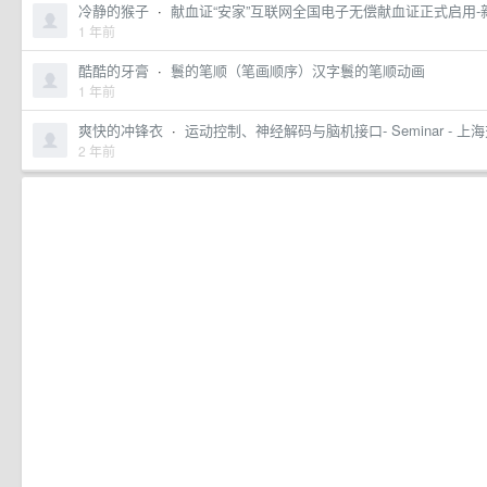
冷静的猴子
·
献血证“安家”互联网全国电子无偿献血证正式启用-
1 年前
酷酷的牙膏
·
鬟的笔顺（笔画顺序）汉字鬟的笔顺动画
1 年前
爽快的冲锋衣
·
运动控制、神经解码与脑机接口- Seminar - 上海
2 年前