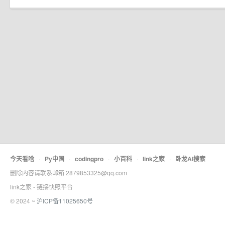
今天看啥
·
Py中国
·
codingpro
·
小百科
·
link之家
·
卧龙AI搜索
删除内容请联系邮箱 2879853325@qq.com
link之家 - 链接快照平台
© 2024 ~
沪ICP备11025650号