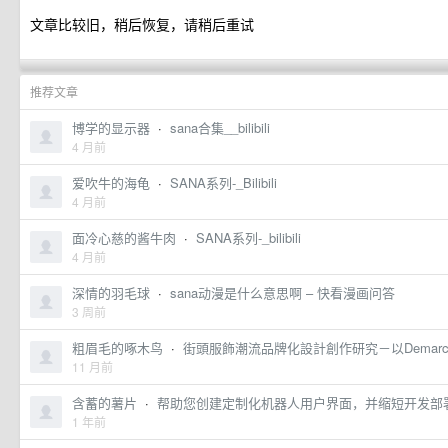
文章比较旧，稍后恢复，请稍后重试
推荐文章
博学的显示器
·
sana合集__bilibili
4 月前
爱吹牛的海龟
·
SANA系列-_Bilibili
4 月前
面冷心慈的酱牛肉
·
SANA系列-_bilibili
4 月前
深情的羽毛球
·
sana动漫是什么意思啊 – 快看漫画问答
3 周前
粗眉毛的啄木鸟
·
街頭服飾潮流品牌化設計創作研究－以Demarcolab品
11 月前
含蓄的薯片
·
帮助您创建定制化机器人用户界面，并缩短开发部
1 年前