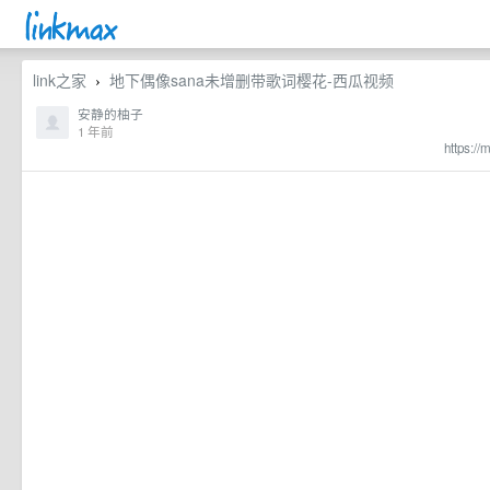
link之家
地下偶像sana未增删带歌词樱花-西瓜视频
›
安静的柚子
1 年前
https:/