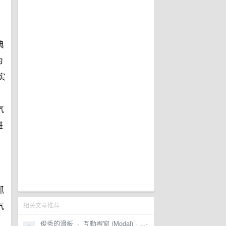
典
为
实
，
气
进
抓
相关文章推荐
气
俊秀的滑板
·
互動視窗 (Modal) · ...
·