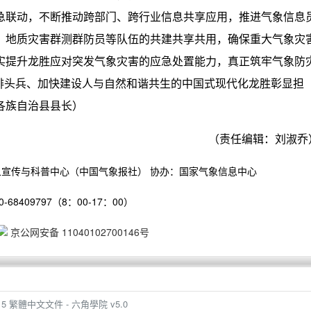
急联动，不断推动跨部门、跨行业信息共享应用，推进气象信息
、地质灾害群测群防员等队伍的共建共享共用，确保重大气象灾
实提升龙胜应对突发气象灾害的应急处置能力，真正筑牢气象防
化排头兵、加快建设人与自然和谐共生的中国式现代化龙胜彰显担
各族自治县县长）
（责任编辑：刘淑乔
象宣传与科普中心（中国气象报社）
协办：国家气象信息中心
68409797（8：00-17：00）
京公网安备 11040102700146号
rap 5 繁體中文文件 - 六角學院 v5.0