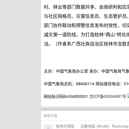
村、林业等部门数据共享、会商研判和应
与社区网格员、灾害信息员、生态管护员
部门协作联动和预警信息发布时效性，切
减灾第一道防线，为打造桂林“两山”转
当。（作者系广西壮族自治区桂林市龙胜
主办：中国气象局办公室
承办：中国气象局气
中国气象局总机：68406114
网站值班电话：010-
网站标识码bm54000001
京ICP备05004897号
推荐文章
俊秀的滑板
·
互動視窗 (Modal) · Bootst