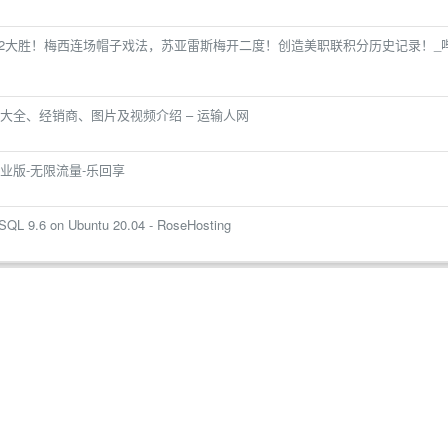
:2大胜！梅西连场帽子戏法，苏亚雷斯梅开二度！创造美职联积分历史记录！_
大全、经销商、图片及视频介绍 – 运输人网
6内购专业版-无限流量-乐回享
eSQL 9.6 on Ubuntu 20.04 - RoseHosting