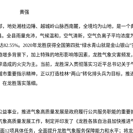
黄强
部，地处湘桂边陲、越城岭山脉西南麓，全境均为山地，是一个
治县。全县雨量充沛，气候温和，空气清新，空气负离子平均浓度
达82.55%。2020年龙胜获得全国第四批“绿水青山就是金山银山”
趋增多背景下，加上特殊的地形影响等因素，龙胜气象灾害频发
旱造成的火灾为主。当前，龙胜深入贯彻落实习近平总书记关于
城市重要指示精神，正以打造桂林“两山”转化排头兵为目标，推
）》在龙胜落实落细。
公益事业，推进气象高质量发展是政府履行公共服务职能的重要
气象高质量发展工作，制定并印发了《龙胜各族自治县加快推进
面12项具体任务，全面提升龙胜气象服务保障能力和水平；将龙