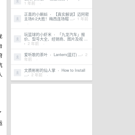
1 年前
·
正直的小蝌蚪
·
【真实解说】迈阿密
主场6:2大胜！梅西连场帽 ...
·
1 年前
·
玩篮球的小虾米
·
「九龙汽车」报
龙
价、型号大全、经销商、图片及视 ...
·
2 年前
·
台
爱听歌的茶叶
·
Lantern(蓝灯) ...
·
2
府
年前
·
抗
文质彬彬的仙人掌
·
How to Install
...
·
2 年前
人
·
了
运