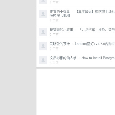
1 年前
正直的小蝌蚪
·
【真实解说】迈阿密主场6
哩哔哩_bilibili
1 年前
玩篮球的小虾米
·
「九龙汽车」报价、型号
2 年前
爱听歌的茶叶
·
Lantern(蓝灯) v4.7.
2 年前
文质彬彬的仙人掌
·
How to Install Postgr
2 年前