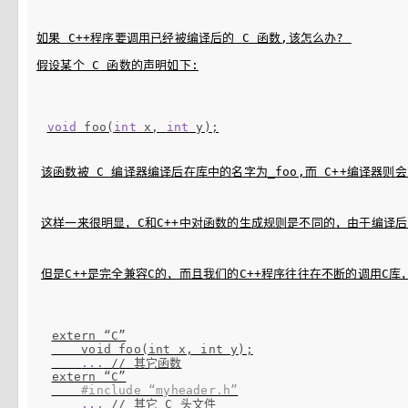
如果 C++程序要调用已经被编译后的 C 函数,该怎么办? 
假设某个 C 函数的声明如下:
void
 foo(
int
 x, 
int
 y);
该函数被 C 编译器编译后在库中的名字为_foo,而 C++编译器则会
这样一来很明显，C和C++中对函数的生成规则是不同的，由于编译后的
但是C++是完全兼容C的，而且我们的C++程序往往在不断的调用C库，
extern “C”

    void foo(int x, int y);

...
 // 其它函数

extern “C”

#include “myheader.h”
...