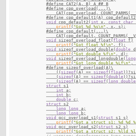
#define CAT2(A, B) A ## B
#define cpp_overload(...)\
#define cpp_default1(A) cpp_default2
void
 cpp_default2(
int
 x, 
const
char
 
printf
(
"Got %d %s\n"
#define cpp_default(...)\
void
 sizeof_overload_float(
float
 f)

printf
(
"Got float %f\n"
void
 sizeof_overload_double(
double
 d
printf
(
"Got double %f\n"
void
 sizeof_overload_longdouble(
long
printf
(
"Got long double %Lf\n"
#define sizeof_overload(A)\

    ((
sizeof
(A) == 
sizeof
(
float
))?si
    (
sizeof
(A) == 
sizeof
(
double
))?si
    (
sizeof
(A) == 
sizeof
(
long
double
struct
 s1

int
 a;

int
 b;

double
struct
 s2

long
long
 a;

long
long
void
 gcc_overload_s1(
struct
 s1 s)

printf
(
"Got a struct s1: %d %d %
void
 gcc_overload_s2(
struct
 s2 s)

printf
(
"Got a struct s2: %lld %l
// warning: dereferencing type-punne