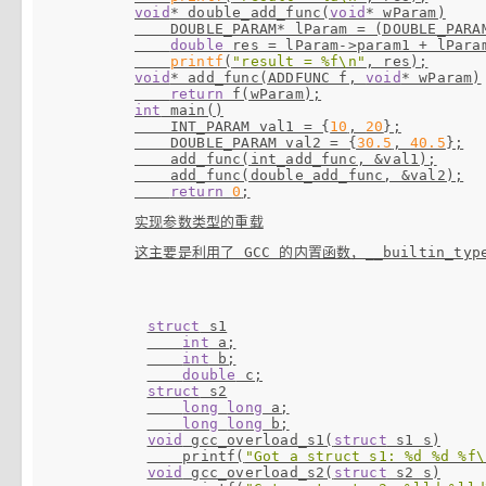
void
* double_add_func(
void
* wParam)

    DOUBLE_PARAM* lParam = (DOUBLE_PARAM
double
 res = lParam->param1 + lParam
printf
(
"result = %f\n"
void
* add_func(ADDFUNC f, 
void
* wParam)

return
int
 main()

    INT_PARAM val1 = {
10
, 
20
};

    DOUBLE_PARAM val2 = {
30.5
, 
40.5
};

    add_func(int_add_func, &val1);

    add_func(double_add_func, &val2);

return
0
这主要是利用了 GCC 的内置函数，__builtin_types_c
struct
 s1

int
 a;

int
 b;

double
struct
 s2

long
long
 a;

long
long
void
 gcc_overload_s1(
struct
 s1 s)

    printf(
"Got a struct s1: %d %d %f\
void
 gcc_overload_s2(
struct
 s2 s)
