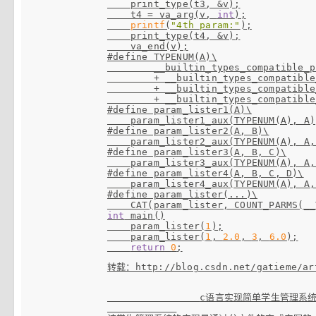
    print_type(t3, &v);

    t4 = va_arg(v, 
int
);

printf
(
"4th param:"
);

    print_type(t4, &v);

#define TYPENUM(A)\

        __builtin_types_compatible_
        + __builtin_types_compatible
        + __builtin_types_compatible
        + __builtin_types_compatible
#define param_lister1(A)\
#define param_lister2(A, B)\
#define param_lister3(A, B, C)\
#define param_lister4(A, B, C, D)\
#define param_lister(...)\
int
 main()

    param_lister(
1
);

    param_lister(
1
, 
2.0
, 
3
, 
6.0
);

return
0
转载：http://blog.csdn.net/gatieme/ar
c语言实现简单学生管理系