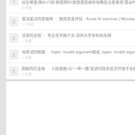
址在哪里/图片介绍/参观预约/旅游游览顺序攻略及注意事项/营业
8 月前
曾深爱过的苦咖啡
·
使用发音评估 - Azure AI services | Microsof
11 月前
活泼的太阳
·
专业百字推介文-深圳大学本科招生网
1 年前
怕考试的熊猫
·
fopen :invalid argument错误_fopen: invalid a
1 年前
刚毅的红金鱼
·
人民画报-以“一带一路”促进内陆多层次开放平台
1 年前