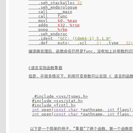
    .seh_stackalloc 
32
    .seh_endprologue

    call    __main

    call    func

    movl    
$0
, 
%eax
    addq    
$3
2, 
%rsp
    popq    
%rbp
    .seh_endproc

    .ident  
"GCC: (tdm64-1) 5.1.0"
    .def    puts;   .scl    
2
;  .type   
32
编译器处理后，函数命名仍然是func，没有加上对参数的识
但是，在很多情况下，利用可变参数可以实现 C 语言的函数重
#include <sys/types.h>
#include <sys/stat.h>
#include <fcntl.h>
int
 open(
const
char
 *pathname, 
int
int
 open(
const
char
 *pathname, 
int
 flags,
以下是一个简单的例子，”重载”了两个函数，第一个函数