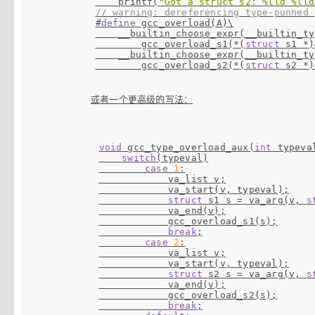
    printf(
"Got a struct s2: %lld %lld
// warning: dereferencing type-punned 
#
define
 gcc_overload(A)\

    __builtin_choose_expr(__builtin_t
        gcc_overload_s1(*(
struct
 s1 *)
    __builtin_choose_expr(__builtin_ty
        gcc_overload_s2(*(
struct
 s2 *)
或者一个更高级的写法：
void
 gcc_type_overload_aux(
int
 typeval
switch
(typeval)

case
1
:

            va_list v;

            va_start(v, typeval);

struct
 s1 s = va_arg(v, 
s
            va_end(v);

            gcc_overload_s1(s);

break
;

case
2
:

            va_list v;

            va_start(v, typeval);

struct
 s2 s = va_arg(v, 
s
            va_end(v);

            gcc_overload_s2(s);

break
;
