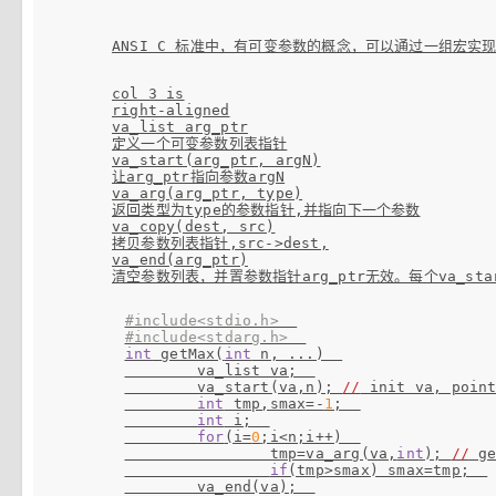
ANSI C 标准中，有可变参数的概念，可以通过一组宏实
col 3 is

right-aligned

va_list arg_ptr

定义一个可变参数列表指针

va_start(arg_ptr, argN)

让arg_ptr指向参数argN

va_arg(arg_ptr, type)

返回类型为type的参数指针,并指向下一个参数

va_copy(dest, src)

拷贝参数列表指针,src->dest,

va_end(arg_ptr)

#include<stdio.h>  
#include<stdarg.h>  
int
 getMax(
int
 n, ...)  

        va_list va;  

        va_start(va,n); 
//
 init va, point
int
 tmp,smax=-
1
;  

int
 i;  

for
(i=
0
;i<n;i++)  

                tmp=va_arg(va,
int
); 
//
 g
if
(tmp>smax) smax=tmp;  

        va_end(va);  
