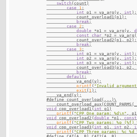
switch
(count)

case
1
:

int
 p1 = va_arg(v, 
int
);

            count_overload1(p1);

break
;

case
2
:

double
 *p1 = va_arg(v, 
d
const
char
 *p2 = va_arg(
            count_overload2(p1, p2);

break
;

case
3
:

int
 p1 = va_arg(v, 
int
);

int
 p2 = va_arg(v, 
int
);

int
 p3 = va_arg(v, 
int
);

            count_overload3(p1, p2, p
break
;

default
:

            va_end(v);

printf
(
"Invalid argument
exit
(
1
);

#define count_overload(...)\
void
 cpp_overload1(
int
 p1)

printf
(
"CPP One param: %d\n"
void
 cpp_overload2(
double
 *p1, 
const
printf
(
"CPP Two params: %p (%f) 
void
 cpp_overload3(
int
 p1, 
int
 p2, 
i
printf
(
"CPP Three params: %c %d 
#define CAT(A, B) CAT2(A, B)