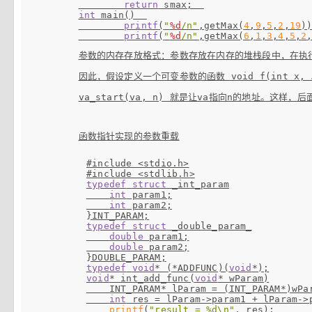
return
int
 main()  

printf
(
"
%d
/n"
,getMax(
4
,
9
,
5
,
2
,
19
))
printf
(
"
%d
/n"
,getMax(
6
,
1
,
3
,
4
,
5
,
2
参数的内存存放格式：参数存放在内存的堆栈段中，在执
因此，假设定义一个可变参数的函数 void f(int x
va_start(va, n) 就是让va指向n的地址。
#include <stdio.h>
#include <stdlib.h>
typedef
struct
 _int_param

int
 param1;

int
 param2;

typedef
struct
 _double_param_

double
 param1;

double
 param2;

typedef
void
* (*ADDFUNC)(
void
void
* int_add_func(
void
* wParam)

    INT_PARAM* lParam = (INT_PARAM*)wPar
int
 res = lParam->param1 + lParam->p
printf
(
"result = %d\n"