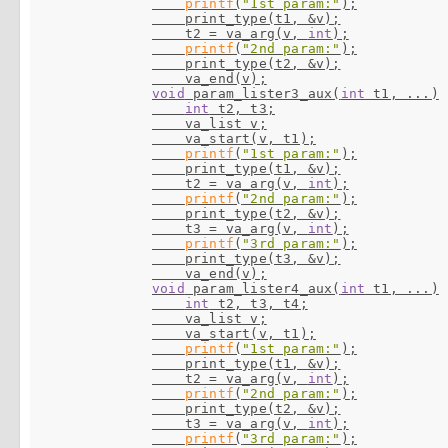
printf
(
"1st param:"
);

    print_type(t1, &v);

    t2 = va_arg(v, 
int
);

printf
(
"2nd param:"
);

    print_type(t2, &v);

void
 param_lister3_aux(
int
 t1, ...)

int
 t2, t3;

    va_list v;

    va_start(v, t1);

printf
(
"1st param:"
);

    print_type(t1, &v);

    t2 = va_arg(v, 
int
);

printf
(
"2nd param:"
);

    print_type(t2, &v);

    t3 = va_arg(v, 
int
);

printf
(
"3rd param:"
);

    print_type(t3, &v);

void
 param_lister4_aux(
int
 t1, ...)

int
 t2, t3, t4;

    va_list v;

    va_start(v, t1);

printf
(
"1st param:"
);

    print_type(t1, &v);

    t2 = va_arg(v, 
int
);

printf
(
"2nd param:"
);

    print_type(t2, &v);

    t3 = va_arg(v, 
int
);

printf
(
"3rd param:"
);
