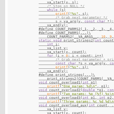
    va_start(v, s);

/* Stop on NULL */
while
 (s)

printf
(
"%s"
, s);

/* Grab next parameter */
        s = va_arg(v, 
const
char
 *);

#define COUNT_PARMS2(_1, _2, _3, _4,
#define COUNT_PARMS(...)\

    COUNT_PARMS2(__VA_ARGS__, 
10
, 
9
,
static
void
 print_strings2(
int
 count
int
 i;

    va_list v;

    va_start(v, count);

for
 (i = 
0
; i < count; i++)

/* Grab next parameter + pri
const
char
 *s = va_arg(v, 
co
printf
(
"%s"
, s);

#define print_strings(...)\
void
 count_overload1(
int
 p1)

printf
(
"One param: %d\n"
void
 count_overload2(
double
 *p1, 
con
printf
(
"Two params: %p (%f) %s\n
void
 count_overload3(
int
 p1, 
int
 p2,
printf
(
"Three params: %c %d %d\n
void
 count_overload_aux(
int
 count, .
    va_list v;

    va_start(v, count);
