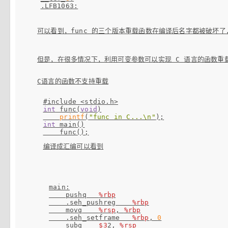
.LFB1063:
可以看到，func 的三个版本重载函数在编译后名字都被破坏了，编译器将
但是，在很多情况下，利用可变参数可以实现 C 语言的函数重载的
#include <stdio.h>
int
 func(
void
)

printf
(
"func in C...\n"
int
 main()

编译成汇编可以看到
main:

    pushq   
%rbp
    .seh_pushreg    
%rbp
    movq    
%rsp
, 
%rbp
    .seh_setframe   
%rbp
, 
0
    subq    
$3
2, 
%rsp