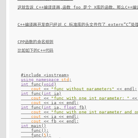
这就告诉 C++编译译器,函数 foo 是个 X库的函数，那么C++
C++编译器开发商已经对 C 标准库的头文件作了 extern“C”处
比如如下的C++代码
#include <iostream>
using
namespace
std
int
 func(
void
)

cout
 << 
"func without parameters"
int
 func(
int
 ia)

cout
 << 
"func with one int parameter: "
 <<
cout
int
 func(
int
 ia, 
float
 fb)

cout
 << 
"func with one int parameter and o
cout
 << ia << endl;

cout
int
 main()

    func();

    func(
5
);
