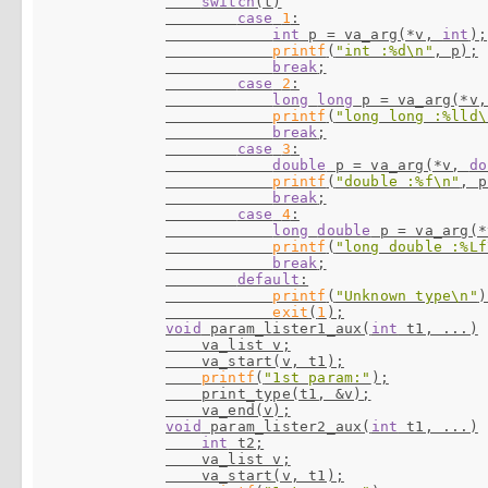
switch
(t)

case
1
:

int
 p = va_arg(*v, 
int
);

printf
(
"int :%d\n"
, p);

break
;

case
2
:

long
long
 p = va_arg(*v,
printf
(
"long long :%lld\
break
;

case
3
:

double
 p = va_arg(*v, 
do
printf
(
"double :%f\n"
, p
break
;

case
4
:

long
double
 p = va_arg(*
printf
(
"long double :%Lf
break
;

default
:

printf
(
"Unknown type\n"
)
exit
(
1
void
 param_lister1_aux(
int
 t1, ...)

    va_list v;

    va_start(v, t1);

printf
(
"1st param:"
);

    print_type(t1, &v);

void
 param_lister2_aux(
int
 t1, ...)

int
 t2;

    va_list v;

    va_start(v, t1);
