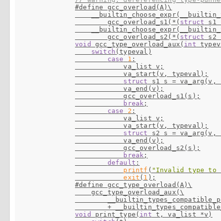
#define gcc_overload(A)\

    __builtin_choose_expr(__builtin
        gcc_overload_s1(*(
struct
 s1 
    __builtin_choose_expr(__builtin_
        gcc_overload_s2(*(
struct
 s2 
void
 gcc_type_overload_aux(
int
 typev
switch
(typeval)

case
1
:

            va_list v;

            va_start(v, typeval);

struct
 s1 s = va_arg(v, 
            va_end(v);

            gcc_overload_s1(s);

break
;

case
2
:

            va_list v;

            va_start(v, typeval);

struct
 s2 s = va_arg(v, 
            va_end(v);

            gcc_overload_s2(s);

break
;

default
:

printf
(
"Invalid type to 
exit
(
1
#define gcc_type_overload(A)\

    gcc_type_overload_aux(\

        __builtin_types_compatible_p
        + __builtin_types_compatible
void
 print_type(
int
 t, va_list *v)
