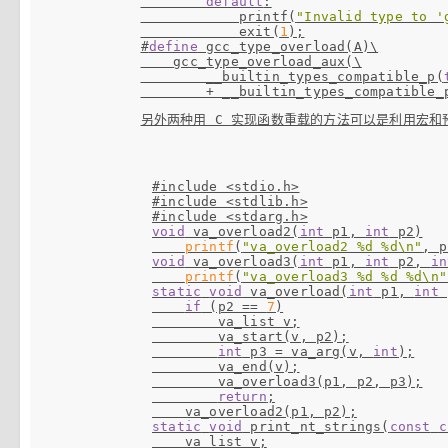
default
:

            printf(
"Invalid type to '
            exit(
1
#
define
 gcc_type_overload(A)\

    gcc_type_overload_aux(\

        __builtin_types_compatible_p(
        + __builtin_types_compatible_
另外两种用 C 实现函数重载的方法可以是利用宏
#include <stdio.h>
#include <stdlib.h>
#include <stdarg.h>
void
 va_overload2(
int
 p1, 
int
 p2)

printf
(
"va_overload2 %d %d\n"
void
 va_overload3(
int
 p1, 
int
 p2, 
in
printf
(
"va_overload3 %d %d %d\n"
static
void
 va_overload(
int
 p1, 
int
 
if
 (p2 == 
7
)

        va_list v;

        va_start(v, p2);

int
 p3 = va_arg(v, 
int
);

        va_end(v);

        va_overload3(p1, p2, p3);

return
;

static
void
 print_nt_strings(
const
c
    va_list v;
