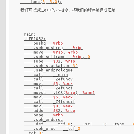
    func(
5
, 
5.0
我们可以通过g++的-S指令，将我们的程序编译成汇编
main:

.LFB1052:

    pushq   
%rbp
    .seh_pushreg    
%rbp
    movq    
%rsp
, 
%rbp
    .seh_setframe   
%rbp
, 
0
    subq    
$3
2, 
%rsp
    .seh_stackalloc 
32
    .seh_endprologue

    call    __main

    call    _Z4funcv

    movl    
$5
, 
%ecx
    call    _Z4funci

    movss   .LC3(
%rip
), 
%xmm1
    movl    
$5
, 
%ecx
    call    _Z4funcif

    movl    
$0
, 
%eax
    addq    
$3
2, 
%rsp
    popq    
%rbp
    .seh_endproc

    .def    __tcf_
0
;    .scl    
3
;  .type   
    .seh_proc   __tcf_
0
__tcf_
0
:
