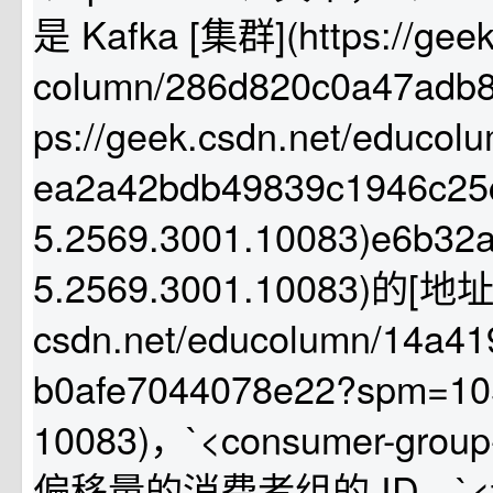
是 Kafka [集群](https://geek
column/286d820c0a47adb84
ps://geek.csdn.net/educo
ea2a42bdb49839c1946c2
5.2569.3001.10083)e6b3
5.2569.3001.10083)的[地址](
csdn.net/educolumn/14a4
b0afe7044078e22?spm=105
10083)，`<consumer-gro
偏移量的消费者组的 ID，`<top