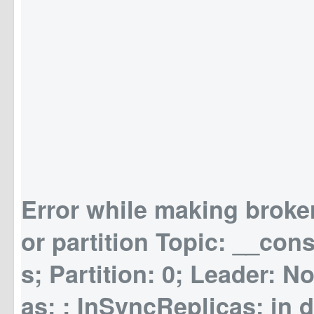
Error while making broker
or partition Topic: __con
s; Partition: 0; Leader: N
as: ; InSyncReplicas: in d