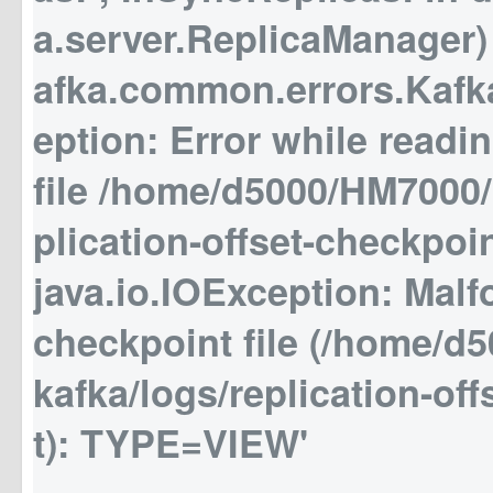
a.server.ReplicaManager)
afka.common.errors.Kaf
eption: Error while readi
file /home/d5000/HM7000/
plication-offset-checkpoi
java.io.IOException: Malf
checkpoint file (/home/d
kafka/logs/replication-of
t): TYPE=VIEW'