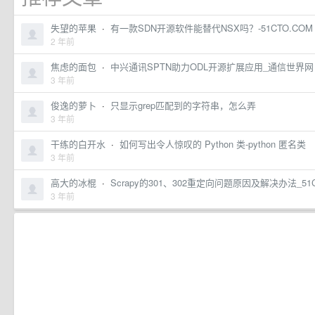
失望的苹果
·
有一款SDN开源软件能替代NSX吗？-51CTO.COM
2 年前
焦虑的面包
·
中兴通讯SPTN助力ODL开源扩展应用_通信世界网
3 年前
俊逸的萝卜
·
只显示grep匹配到的字符串，怎么弄
3 年前
干练的白开水
·
如何写出令人惊叹的 Python 类-python 匿名类
3 年前
高大的冰棍
·
Scrapy的301、302重定向问题原因及解决办法_51
3 年前