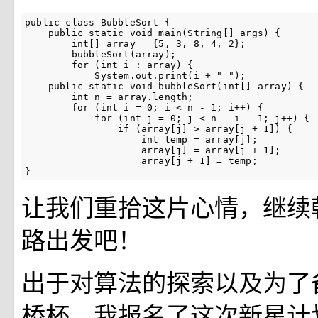
public class BubbleSort {

    public static void main(String[] args) {

        int[] array = {5, 3, 8, 4, 2};

        bubbleSort(array);

        for (int i : array) {

            System.out.print(i + " ");

    public static void bubbleSort(int[] array) {

        int n = array.length;

        for (int i = 0; i < n - 1; i++) {

            for (int j = 0; j < n - i - 1; j++) {

                if (array[j] > array[j + 1]) {

                    int temp = array[j];

                    array[j] = array[j + 1];

                    array[j + 1] = temp;

}
让我们重拾这片心情，继续
路出发吧！
出于对算法的探索以及为了
桥杯，我报名了这次新星计