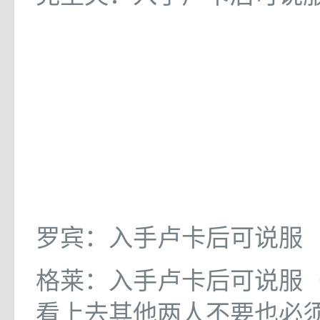
罗宾：入手卢卡后可说服
格莱：入手卢卡后可说服
看上去其他两人不要也必