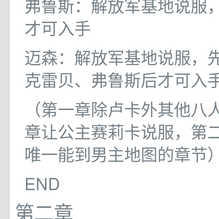
弗鲁斯：解放军基地说服
才可入手
迈森：解放军基地说服，
克雷贝、弗鲁斯后才可入
（第一章除卢卡外其他八
章让公主赛莉卡说服，第
唯一能到男主地图的章节
END
第二章