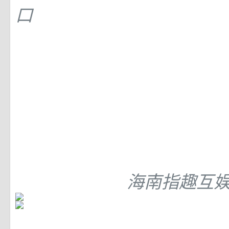
口
海南指趣互