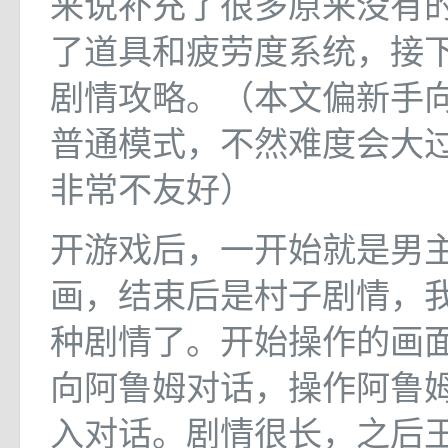
来说补充了很多原来没有
了道具和疲劳度系统，接
剧情攻略。（本文偏新手
普通模式，不然难度会大过
非常不友好）
开游戏后，一开始就是男
画，结束后是村子剧情，
种剧情了。开始操作的画
向阿鲁姆对话，操作阿鲁
入对话。剧情很长，之后