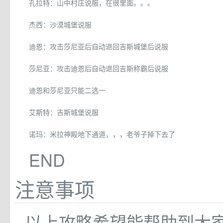
孔拉特：山中村庄说服，在很里面。。。
杰西：沙漠城堡说服
迪恩：攻击莎尼亚后自动退回吉斯城堡后说服
莎尼亚：攻击迪恩后自动退回吉斯称霸后说服
迪恩和莎尼亚只能二选一
艾斯特：吉斯城堡说服
诺玛：米拉神殿地下通道，，，老爷子掉下去了
END
注意事项
以上攻略希望能帮助到大