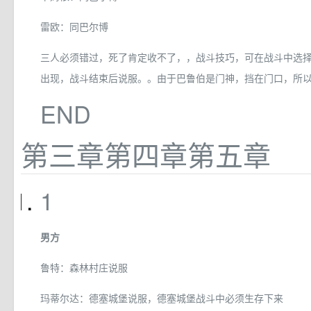
雷欧：同巴尔博
三人必须错过，死了肯定收不了，，战斗技巧，可在战斗中选
出现，战斗结束后说服。。由于巴鲁伯是门神，挡在门口，所
END
第三章第四章第五章
1
男方
鲁特：森林村庄说服
玛蒂尔达：德塞城堡说服，德塞城堡战斗中必须生存下来