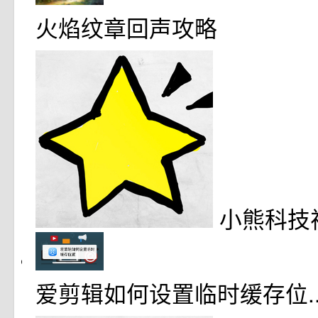
火焰纹章回声攻略
小熊科技视
爱剪辑如何设置临时缓存位..