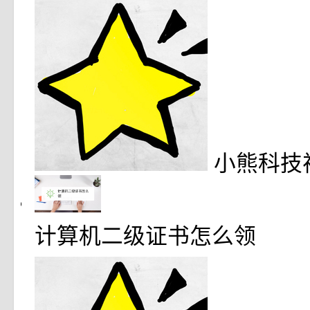
小熊科技视
计算机二级证书怎么领