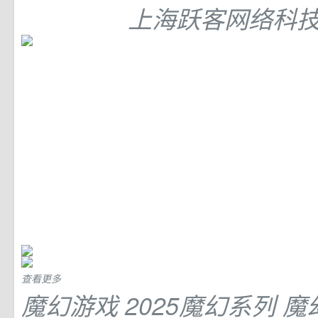
上海跃客网络科
查看更多
魔幻游戏 2025魔幻系列 