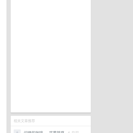
相关文章推荐
闷骚的咖啡
·
武黄铁路
·
6 月前
·