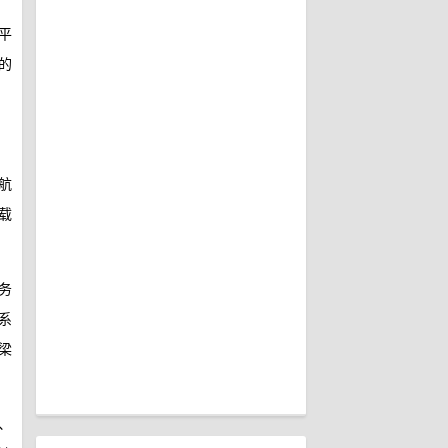
平
的
航
载
务
系
梁
、