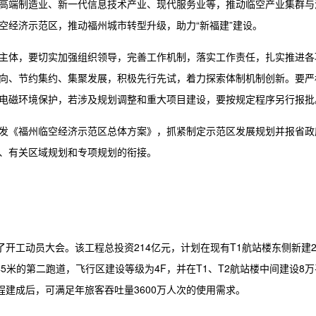
高端制造业、新一代信息技术产业、现代服务业等，推动临空产业集群与
空经济示范区，推动福州城市转型升级，助力“新福建”建设。
主体，要切实加强组织领导，完善工作机制，落实工作责任，扎实推进各
向、节约集约、集聚发展，积极先行先试，着力探索体制机制创新。要严
电磁环境保护，若涉及规划调整和重大项目建设，要按规定程序另行报批
发《福州临空经济示范区总体方案》，抓紧制定示范区发展规划并报省政
、有关区域规划和专项规划的衔接。
了开工动员大会。该工程总投资214亿元，计划在现有T1航站楼东侧新建
宽45米的第二跑道，飞行区建设等级为4F，并在T1、T2航站楼中间建设8万
程建成后，可满足年旅客吞吐量3600万人次的使用需求。