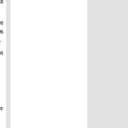
滨
项
格
。
府
2
平