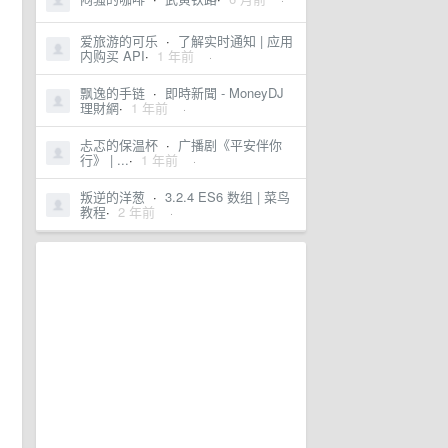
爱旅游的可乐
·
了解实时通知 | 应用
内购买 API
·
1 年前
·
飘逸的手链
·
即時新聞 - MoneyDJ
理財網
·
1 年前
·
忐忑的保温杯
·
广播剧《平安伴你
行》 | ...
·
1 年前
·
叛逆的洋葱
·
3.2.4 ES6 数组 | 菜鸟
教程
·
2 年前
·