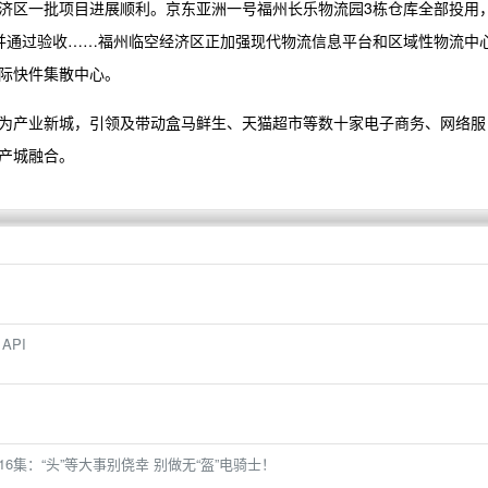
济区一批项目进展顺利。京东亚洲一号福州长乐物流园3栋仓库全部投用
并通过验收……福州临空经济区正加强现代物流信息平台和区域性物流中
际快件集散中心。
为产业新城，引领及带动盒马鲜生、天猫超市等数十家电子商务、网络服
产城融合。
API
16集：“头”等大事别侥幸 别做无“盔”电骑士！