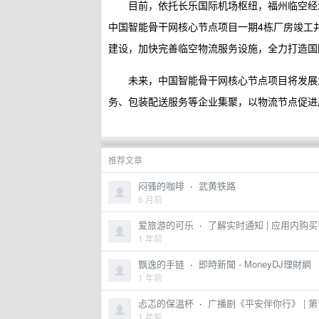
目前，依托长乐国际机场枢纽，福州临空经
中国智能骨干网核心节点项目一期4栋厂房竣工
建设，加快完善临空物流服务设施，全力打造国
未来，中国智能骨干网核心节点项目将发展
务、包装配送服务等企业集聚，以物流节点促进
推荐文章
闷骚的咖啡
·
武黄铁路
6 月前
爱旅游的可乐
·
了解实时通知 | 应用内购买 
1 年前
飘逸的手链
·
即時新聞 - MoneyDJ理財網
1 年前
忐忑的保温杯
·
广播剧《平安伴你行》 | 第
1 年前