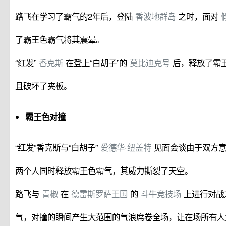
路飞在学习了霸气的2年后，登陆
香波地群岛
之时，面对
了霸王色霸气将其震晕。
“红发”
香克斯
在登上“白胡子”的
莫比迪克号
后，释放了霸
且破坏了夹板。
霸王色对撞
“红发”香克斯与“白胡子”
爱德华·纽盖特
见面会谈由于双方
两个人同时释放霸王色霸气，其威力撕裂了天空。
路飞与
青椒
在
德雷斯罗萨王国
的
斗牛竞技场
上进行对战
气，对撞的瞬间产生大范围的气浪席卷全场，让在场所有人