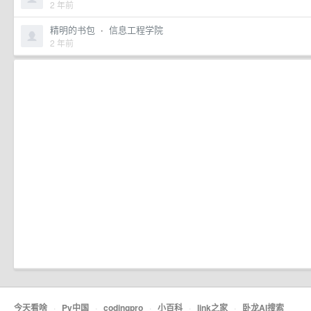
2 年前
精明的书包
·
信息工程学院
2 年前
今天看啥
·
Py中国
·
codingpro
·
小百科
·
link之家
·
卧龙AI搜索