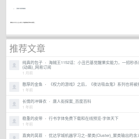
波雅·玛丽哥鲁德
拥有立于万人之上的人才能拥有的“帝王资质”。
推荐文章
纯真的包子
·
海贼王1152话：小丑巴基觉醒果实能力，一招秒杀巴杰
(动画)_网易订阅
1 月前
憨厚的金鱼
·
《权力的游戏》之后，《夜访吸血鬼》系列也将被
1 年前
长情的冲锋衣
·
唐人街探案_百度百科
1 年前
稳重的皮带
·
行书字体免费下载和在线预览-字体天下
1 年前
直爽的莴苣
·
优达学城机器学习之--聚类(Cluster)_聚类输出的含