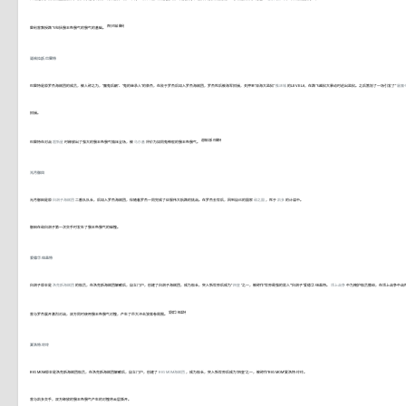
西尔巴兹·雷利
雷利曾教授路飞包括霸王色霸气的霸气的基础。
道格拉斯·巴雷特
巴雷特是原罗杰海贼团的成员，被人称之为，“魔鬼后嗣”、“鬼的继承人”的豪杰，在败于罗杰后加入罗杰海贼团，罗杰死后被海军抓捕，关押至“深海大监狱”
推进城
的LEVEL6，在路飞越狱大暴动时逃出监狱。之后策划了一场引发了“
屠魔
抓捕。
道格拉斯·巴雷特
巴雷特在对战
超新星
时释放出了强大的霸王色霸气镇压全场，被
乌尔基
评价为如同鬼神般的霸王色霸气。
光月御田
光月御田是原
白胡子海贼团
二番队队长，后加入罗杰海贼团，伴随着罗杰一同完成了征服伟大航路的挑战。在罗杰去世后，回到自己的国家
和之国
，死于
凯多
的计谋中。
御田在和白胡子第一次交手时发生了霸王色霸气的碰撞。
爱德华·纽盖特
白胡子原本是
洛克斯海贼团
的船员，在洛克斯海贼团解散后，自立门户，创建了白胡子海贼团，成为船长，突入新世界后成为“
四皇
”之一，被称作“世界最强的男人”“白胡子”爱德华·纽盖特。
顶上战争
中为掩护船员撤退，在顶上战争中战
爱德华·纽盖特
曾与罗杰展开激烈对战，双方同时使用霸王色霸气对撞，产生了巨大冲击波席卷周围。
夏洛特·玲玲
BIG MOM原本是洛克斯海贼团船员，在洛克斯海贼团解散后，自立门户，创建了
BIG MOM海贼团
，成为船长，突入新世界后成为“四皇”之一，被称作“BIG MOM”夏洛特·玲玲。
曾与凯多交手，双方释放的霸王色霸气产生的对撞将云层撕开。