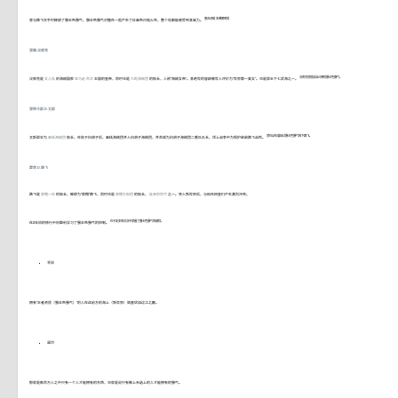
唐吉诃德·多弗朗明哥
曾与路飞交手时释放了霸王色霸气，霸王色霸气对撞在一起产生了红黑色闪电火花，整个岛都能感受到其威力。
波雅·汉库克
汉库克曾提及自己拥有霸王色霸气。
汉库克是
女儿岛
的海贼国家
亚马逊·百合
王国的皇帝，同时也是
九蛇海贼团
的船长，人称“海贼女帝”。其绝世的容颜被世人评价为“世界第一美女”。也是原王下七武海之一。
波特卡斯·D·艾斯
曾在幼年展现过霸王色霸气救下路飞。
艾斯原本为
黑桃海贼团
船长，在败于白胡子后，黑桃海贼团并入白胡子海贼团，并且成为白胡子海贼团二番队队长，顶上战争中为保护弟弟路飞战死。
蒙奇·D·路飞
路飞是
草帽一伙
的船长，被称为“草帽”路飞，同时也是
草帽大船团
的船长，
极恶的世代
之一。突入新世界后，与现任四皇们产生激烈冲突。
在于凯多的对决中掌握了霸王色霸气的缠绕。
在2年间的修行中向雷利学习了霸王色霸气的控制。
青椒
拥有“王者资质（霸王色霸气）”的人在这前方的海上（新世界）简直犹如过江之鲫。
黛西
那就是数百万人之中只有一个人才能拥有的东西，也就是说只有被上天选上的人才能拥有的霸气。