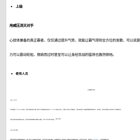
上级
用威压消灭对手
心技体兼备的真正霸者，仅仅通过提升气势，就能让霸气得到全方位的发散，可以说是
力可以震动轮船，擦肩而过时甚至可以让身经百战的猛将也轰然倒地。
使用人员
大海贼时代前
哥尔·D·罗杰
罗杰是原
罗杰海贼团
船长，同时也是完成了被人称为不可能的挑战“抵达
伟大航路
的终点”的人。被世人称之为“海贼王”。临行前向世人呐喊“想要我的财宝吗，去找吧，在伟大航路”之后开启了大海贼时代。
哥尔·D·罗杰
曾与白胡子展开激烈对战，双方同时使用霸王色霸气对撞，产生了巨大的冲击波。
西尔巴兹·雷利
雷利是原罗杰海贼团副船长，被人称之为“海贼王的右腕”，“冥王”西尔巴兹·雷利。伴随着罗杰一同完成了征服伟大航路的挑战。在罗杰去世后，隐居在
香波地群岛
，以给船镀膜为生。