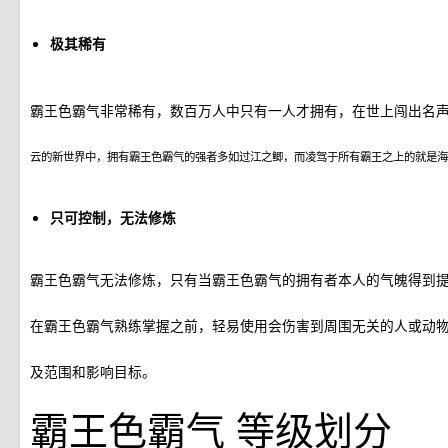
极其稀有
霸王色霸气非常稀有，数百万人中只有一人才拥有，在世上闯出名
云的新世界中，拥有霸王色霸气的强者多如过江之鲫，而凌驾于所有霸王之上的就是海
只可控制，无法修炼
霸王色霸气无法修炼，只有当霸王色霸气的拥有者本人的气魄得到
在霸王色霸气熟练掌握之前，轻易使用会伤害到周围无关的人或动
及范围和影响目标。
霸王色霸气
等级划分