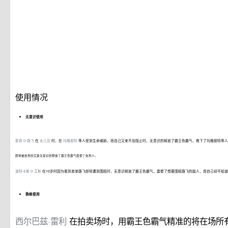
使用情况
无意识使用
蒙奇·D·路飞
在
女儿岛
时，在
玛格丽特
等人受到生命威胁，而自己又来不及阻止时，无意识的释放了霸王色霸气，救下了玛格丽特等
即将被处刑的艾斯无意识的释放了霸王色霸气震晕了处刑人。
波特卡斯·D·艾斯
在10岁时因为看到弟弟路飞即将遭到围殴时，无意识释放了霸王色霸气，震晕了想要围殴路飞的敌人，而自己却不知
熟练使用
西尔巴兹·雷利
在拍卖场时，用霸王色霸气精准的将在场所