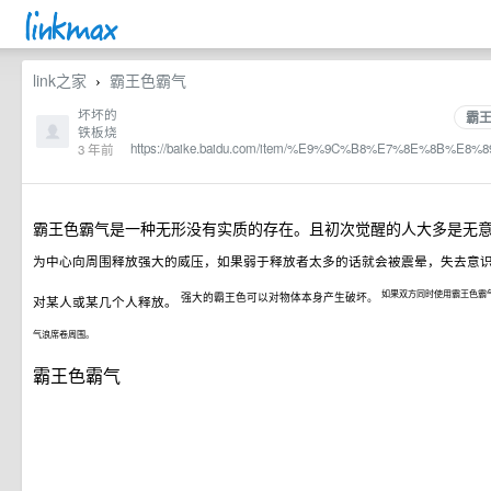
link之家
霸王色霸气
›
坏坏的
霸
铁板烧
https://baike.baidu.com/item/%E9%9C%B8%E7%8E%8B%E
3 年前
霸王色霸气是一种无形没有实质的存在。且初次觉醒的人大多是无
为中心向周围释放强大的威压，如果弱于释放者太多的话就会被震晕，失去意
如果双方同时使用霸王色霸
强大的霸王色可以对物体本身产生破坏。
对某人或某几个人释放。
气浪席卷周围。
霸王色霸气