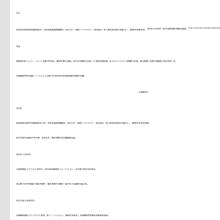
凯多
在与路飞的对决中展现了霸王色霸气的进阶运用
曾与BIG MOM交手，双方产生霸王色霸气对撞将云层撕开。
凯多原本是洛克斯海贼团船员，在洛克斯海贼团解散后，自立门户，创建了
百兽海贼团
，成为船长，突入新世界后成为“四皇”之一，被称作“百兽”凯多。
青椒
青椒原本是“
花之国
”
八宝水军
的第12代栋梁，被称作“锥”之青椒，在引以为傲的尖头被
卡普
砸凹后便退隐。在
德雷斯罗萨事件
后被路飞折服，成为草帽一伙旗下海贼团八宝水军的一员。
在德雷斯罗萨王国的
斗牛竞技场
上与路飞对决时双方同时释放霸王色霸气对撞。
大海贼时代
香克斯
香克斯原本是罗杰海贼团的实习生，在罗杰海贼团解散后，自立门户，创建了
红发海贼团
，成为船长，突入新世界后成为“四皇”之一，被称作“红发”香克斯。
曾于白胡子会面时产生冲突，双方交手，霸王色霸气的对撞撕裂云层。
夏洛特·卡塔库栗
卡塔库栗是
夏洛特家族
的次子，BIG MOM海贼团
甜点三将星
之一。在于路飞的对决中败北。
曾与路飞交手时释放了霸王色霸气，霸王色霸气对撞在一起产生了红黑色闪电火花。
唐吉诃德·多弗朗明哥
多弗朗明哥是
唐吉诃德家族
首领，原
王下七武海
之一。被称作“天夜叉”。在德雷斯罗萨事件后被海军抓捕。