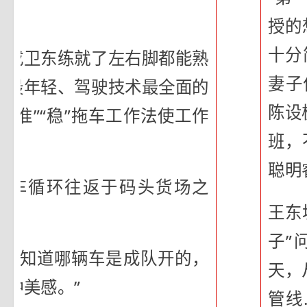
”
授的
十分
的成卫东练就了左右脚都能熟
妻子
里最年轻、驾驶技术最全面的
陈设
“准”“稳”拖车工作法使工作
班，
聪明
拖车循环往返于码头货场之
王东
子”
看就知道哪辆车是成队开的，
天，
种美感。”
管线