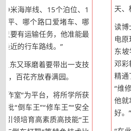
天、
49米海岸线、15个泊位、1
面不平、哪个路口爱堵车、哪
读博
，只要有运输任务，他准能最
电原
离最近的行车路线。”
东坡
邓彩
成卫东又琢磨着要带出一支技
精通
是春，百花齐放春满园。
“维
工作室”为平台，将所学所获
他就
批“倒车王”“修车王”“安全
好。
示范引领培育高素质高技能“王
“在