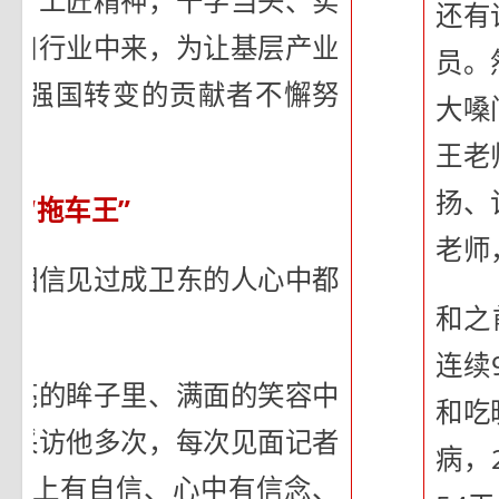
神、工匠精神，干字当头、实
还有
港口行业中来，为让基层产业
员。
造强国转变的贡献者不懈努
大嗓
王老
扬、
实“拖车王”
老师
？相信见过成卫东的人心中都
和之
连续
闪亮的眸子里、满面的笑容中
和吃
已采访他多次，每次见面记者
病，
、脸上有自信、心中有信念、