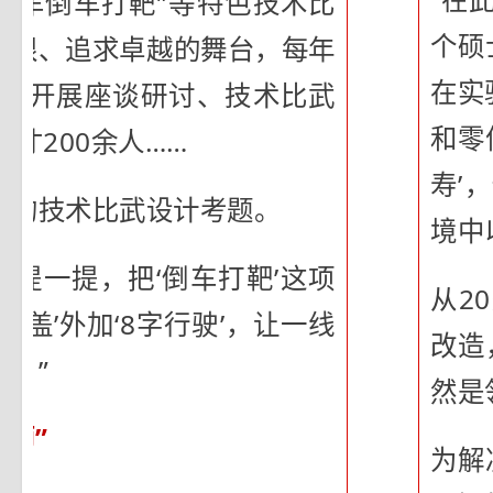
拖车倒车打靶”等特色技术比
个硕
极限、追求卓越的舞台，每年
在实
次，开展座谈研讨、技术比武
和零
才200余人……
寿’
办的技术比武设计考题。
境中
再提一提，把‘倒车打靶’这项
从2
盖’外加‘8字行驶’，让一线
改造
。”
然是
练师”
为解