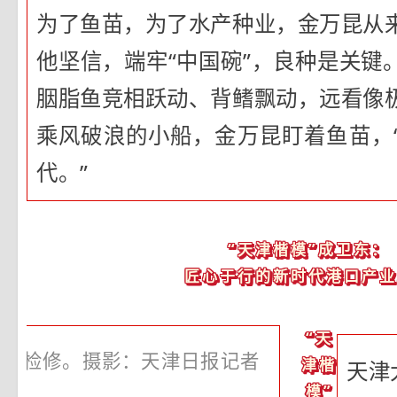
为了鱼苗，为了水产种业，金万昆从
他坚信，端牢“中国碗”，良种是关键
胭脂鱼竞相跃动、背鳍飘动，远看像
乘风破浪的小船，金万昆盯着鱼苗，
代。”
“天津楷模”成卫东：
匠心于行的新时代港口产业
“天
进行检修。摄影：天津日报记者
津楷
天津
模”