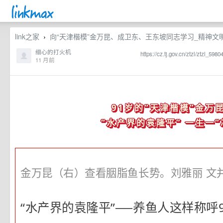
link之家
向“天津楷模”金万昆、成卫东、王东坡同志学习_精神文
›
细心的打火机
https://cz.tj.gov.cn/ztzl/ztzl_5
11 月前
91岁的“天津楷模”金万
“水产界的袁隆平” 一生一“
金万昆（右）查看胭脂鱼长势。刘雅丽 文
“水产界的袁隆平”──养鱼人这样称呼