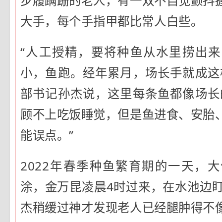
步履蹒跚的老人，有一双不自觉颤抖
大手，每个手指甲都比常人白些。
“人工授精，要将种鱼从水里捞出
小，鱼跑。经年累月，场长手就成这
部书记孙杰说，这里每条鱼都像场长
顾不上吃饭睡觉，但是鱼进食、安胎
能误点。”
2022年春季种鱼繁育期的一天，
涂，金万昆凌晨4时过来，在水池边盯
杰稍缓过神才发现老人已经腿肿得不