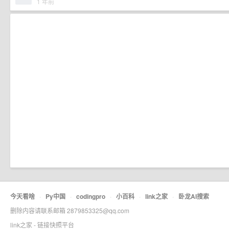
1 年前
今天看啥
·
Py中国
·
codingpro
·
小百科
·
link之家
·
卧龙AI搜索
删除内容请联系邮箱 2879853325@qq.com
link之家 - 链接快照平台