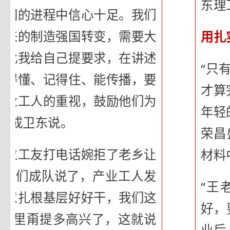
东理
强国的进程中信心十足。我们
未来的制造强国转变，需要大
用扎
因此我给自己提要求，在讲述
“只
听得懂、记得住、能传播，要
才算
产业工人的重视，鼓励他们为
年轻
”成卫东说。
荣昌
一位工友打电话婉拒了老乡让
材料
‘我们成队说了，产业工人发
“王
愿意扎根基层好好干，我们这
好，
我心里甭提多高兴了，这就说
业后