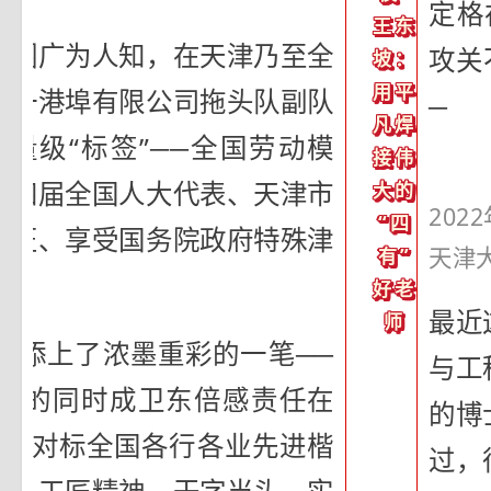
定格
王东
口圈广为人知，在天津乃至全
攻关
坡：
用平
第一港埠有限公司拖头队副队
─
凡焊
量级“标签”──全国劳动模
接伟
十四届全国人大代表、天津市
大的
20
“四
工匠、享受国务院政府特殊津
天津
有”
好老
最近
师
又添上了浓墨重彩的一笔──
与工
欣喜的同时成卫东倍感责任在
的博
更要对标全国各行各业先进楷
过，