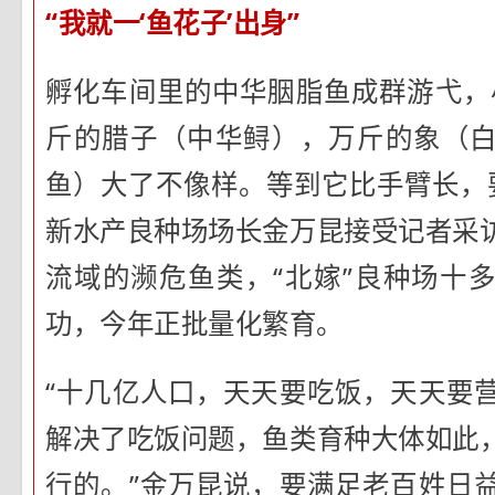
“我就一‘鱼花子’出身”
孵化车间里的中华胭脂鱼成群游弋，
斤的腊子（中华鲟），万斤的象（
鱼）大了不像样。等到它比手臂长，要
新水产良种场场长金万昆接受记者采
流域的濒危鱼类，“北嫁”良种场十
功，今年正批量化繁育。
“十几亿人口，天天要吃饭，天天要
解决了吃饭问题，鱼类育种大体如此
行的。”金万昆说，要满足老百姓日