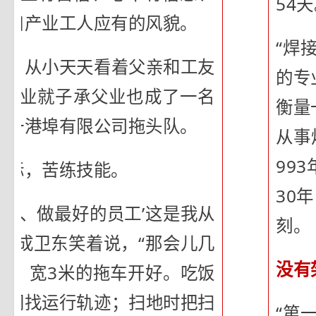
54
港口产业工人应有的风貌。
“焊
近，从小天天看着父亲和工友
的专
一毕业就子承父业也成了一名
衡量
第一港埠有限公司拖头队。
从事
99
目标，苦练技能。
30
司机、做最好的员工’这是我从
刻。
”成卫东笑着说，“那会儿几
没有
米、宽3米的拖车开好。吃饭
子间找运行轨迹；扫地时把扫
“第