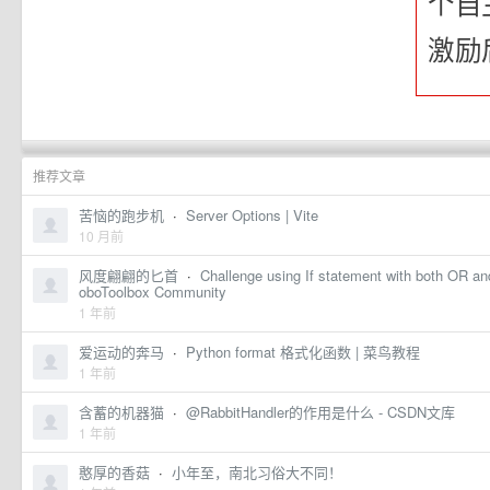
个自
激励
推荐文章
苦恼的跑步机
·
Server Options | Vite
10 月前
风度翩翩的匕首
·
Challenge using If statement with both OR an
oboToolbox Community
1 年前
爱运动的奔马
·
Python format 格式化函数 | 菜鸟教程
1 年前
含蓄的机器猫
·
@RabbitHandler的作用是什么 - CSDN文库
1 年前
憨厚的香菇
·
小年至，南北习俗大不同！