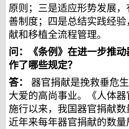
原则；三是适应形势发展，
善制度；四是总结实践经验
献和移植全流程管理。
问：《条例》在进一步推动
作了哪些规定？
器官捐献是挽救垂危生
答：
大爱的高尚事业。《人体器
施行以来，我国器官捐献数
近年来每年器官捐献的数量