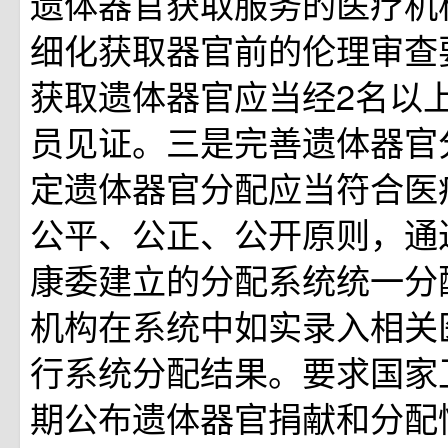
遗体器官获取服务的医疗机
细化获取器官前的伦理审查
获取遗体器官应当经2名以
员见证。三是完善遗体器官
定遗体器官分配应当符合医
公平、公正、公开原则，通
康委建立的分配系统统一分
机构在系统中如实录入相关
行系统分配结果。要求国家
期公布遗体器官捐献和分配