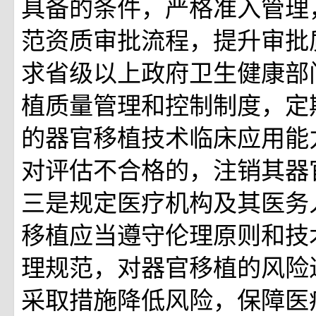
具备的条件，严格准入管理
范资质审批流程，提升审批
求省级以上政府卫生健康部
植质量管理和控制制度，定
的器官移植技术临床应用能
对评估不合格的，注销其器
三是规定医疗机构及其医务
移植应当遵守伦理原则和技
理规范，对器官移植的风险
采取措施降低风险，保障医