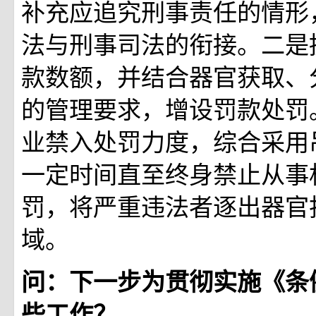
补充应追究刑事责任的情形
法与刑事司法的衔接。二是
款数额，并结合器官获取、
的管理要求，增设罚款处罚
业禁入处罚力度，综合采用
一定时间直至终身禁止从事
罚，将严重违法者逐出器官
域。
问：下一步为贯彻实施《条
些工作？