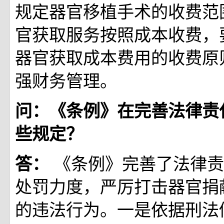
规定器官移植手术的收费范
官获取服务按照成本收费，
器官获取成本费用的收费原
强财务管理。
问：《条例》在完善法律责
些规定？
《条例》完善了法律责
答：
处罚力度，严厉打击器官捐
的违法行为。一是依据刑法