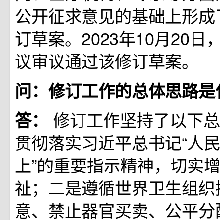
公开征求意见的基础上形成
订草案。2023年10月20
议审议通过该修订草案。
问：修订工作的总体思路是
修订工作坚持了以下总
答：
贯彻落实习近平总书记“人
上”的重要指示精神，切实
祉；二是遵循世界卫生组织
意、禁止器官买卖、公平分