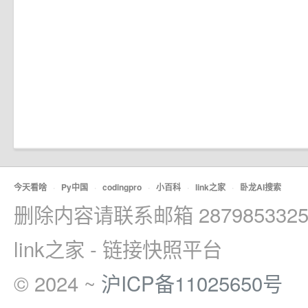
今天看啥
·
Py中国
·
codingpro
·
小百科
·
link之家
·
卧龙AI搜索
删除内容请联系邮箱 2879853325
link之家 - 链接快照平台
© 2024 ~
沪ICP备11025650号