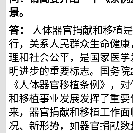
景。
人体器官捐献和移植是
答：
行，关系人民群众生命健康
理和社会公平，是国家医学
明进步的重要标志。国务院2
《人体器官移植条例》，对
和移植事业发展发挥了重要
来，器官捐献和移植工作面
况、新形势，如器官捐献数