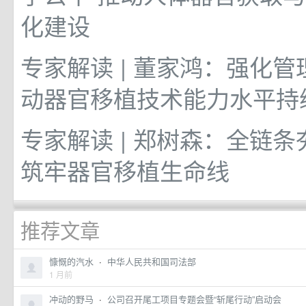
化建设
专家解读 | 董家鸿：强化管
动器官移植技术能力水平持
专家解读 | 郑树森：全链
筑牢器官移植生命线
推荐文章
慷慨的汽水
·
中华人民共和国司法部
1 月前
冲动的野马
·
公司召开尾工项目专题会暨“斩尾行动”启动会