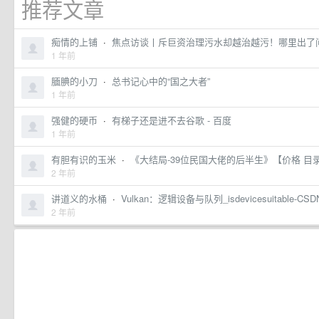
推荐文章
痴情的上铺
·
焦点访谈丨斥巨资治理污水却越治越污！哪里出了
1 年前
腼腆的小刀
·
总书记心中的“国之大者”
1 年前
强健的硬币
·
有梯子还是进不去谷歌 - 百度
1 年前
有胆有识的玉米
·
《大结局-39位民国大佬的后半生》【价格 目录
2 年前
讲道义的水桶
·
Vulkan：逻辑设备与队列_isdevicesuitable-CS
2 年前