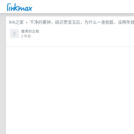
link之家
干净的秦钟，结识贾宝玉后，为什么一身肮脏，没两年就死
›
腹黑的企鹅
2 年前