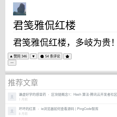
君笺雅侃红楼
君笺雅侃红楼，多岐为贵
赞同 346
54 条评论
推荐文章
谦虚好学的感冒药
·
区块链概念1：Hash 算法-腾讯云开发者社
1 月前
坏坏的红茶
·
ie浏览器如何查看源码 | PingCode智库
8 月前