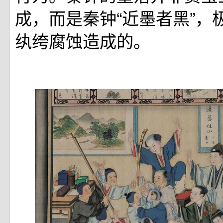
成，而是秦钟“近墨者黑”，
纨绔腐蚀造成的。