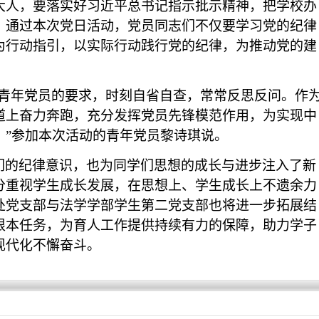
大人，要落实好习近平总书记指示批示精神，把学校办
。通过本次党日活动，党员同志们不仅要学习党的纪律
为行动指引，以实际行动践行党的纪律，为推动党的建
对青年党员的要求，时刻自省自查，常常反思反问。作
道上奋力奔跑，充分发挥党员先锋模范作用，为实现中
。”参加本次活动的青年党员黎诗琪说。
们的纪律意识，也为同学们思想的成长与进步注入了新
分重视学生成长发展，在思想上、学生成长上不遗余力
处党支部与法学学部学生第二党支部也将进一步拓展结
根本任务，为育人工作提供持续有力的保障，助力学子
现代化不懈奋斗。