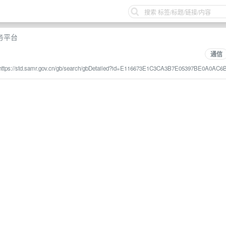
务平台
通信
https://std.samr.gov.cn/gb/search/gbDetailed?id=E116673E1C3CA3B7E05397BE0A0AC6