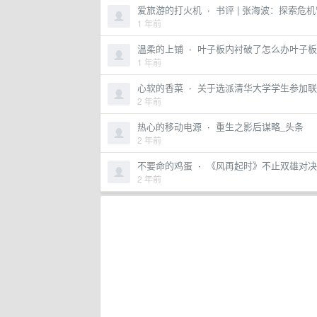
爱旅游的打火机
·
书评 | 张海波：探索危
1 年前
温柔的上铺
·
叶子板内衬破了怎么办叶子板
1 年前
心软的香菜
·
关于选派清华大学学生参加联
2 年前
热心的移动电源
·
重生之影后谋略_头条
2 年前
不要命的鸡蛋
·
《风再起时》不止双雄对决 
2 年前