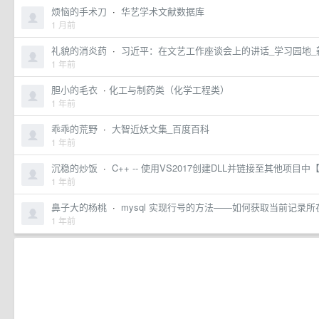
烦恼的手术刀
·
华艺学术文献数据库
1 月前
礼貌的消炎药
·
习近平：在文艺工作座谈会上的讲话_学习园地
1 年前
胆小的毛衣
·
​化工与制药类（化学工程类）
1 年前
乖乖的荒野
·
大智近妖文集_百度百科
1 年前
沉稳的炒饭
·
C++ -- 使用VS2017创建DLL并链接至其他项目中【转
1 年前
鼻子大的杨桃
·
mysql 实现行号的方法——如何获取当前记录所在行号 
1 年前