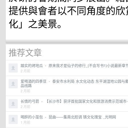
提供與會者以不同角度的欣
化」之美景。
推荐文章
踏实的烤地瓜
·
原来我才是仙子的修行_(不会写书1)小说最新章
2 月前
爱喝酒的四季豆
·
泰安市水利局 水文化动态 东平湖湿地公园与戴
品线路
2 月前
长情的弓箭
·
【长沙市】获评首批国家文化和旅游消费示范城市
2 月前
喝醉的小笼包
·
昆曲——集南北腔调 铸文化瑰宝 _光明网
1 月前