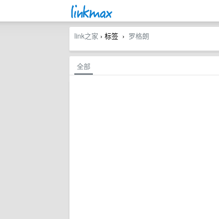
link之家
› 标签
罗格朗
›
全部