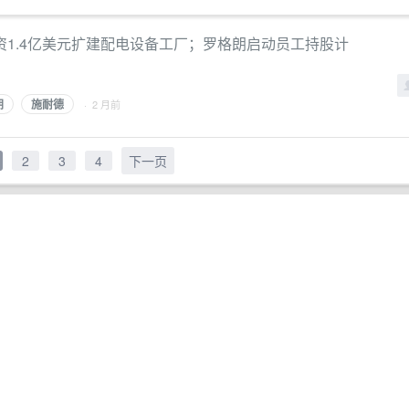
1.4亿美元扩建配电设备工厂；罗格朗启动员工持股计
朗
施耐德
· 2 月前
2
3
4
下一页