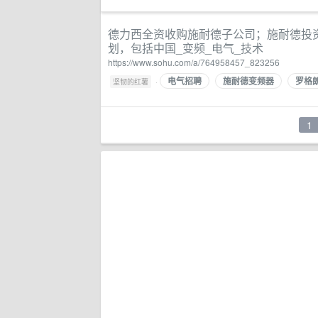
德力西全资收购施耐德子公司；施耐德投资
划，包括中国_变频_电气_技术
https://www.sohu.com/a/764958457_823256
电气招聘
施耐德变频器
罗格
·
坚韧的红薯
1