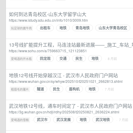
如何到达青岛校区-山东大学留学山大
https://www.istudy.sdu.edu.cn/info/1010/3009.htm
出租车
地铁
青岛地铁
山东大学青岛校区
·
玩足球的酱牛肉
13号线扩能提升工程，马连洼站最新进展——_施工_车站_
https://www.sohu.com/a/759663715_121123851
回龙观
交通
民生
地铁
·
· 8 月前
爱喝酒的开水瓶
地铁12号线开始穿越汉江 - 武汉市人民政府门户网站
https://www.wuhan.gov.cn/sy/whyw/202510/t20251021_2662813.shtml
隧道
民生
盾构机
地铁
·
· 7 月前
粗眉毛的薯片
武汉地铁12号线，通车时间定了 - 武汉市人民政府门户网站
https://3g.wuhan.gov.cn/hdjl/rdhy/202508/t20250821_2636224.shtml
武汉市
武汉发展
地铁
武汉地铁
·
· 7 月前
爱喝酒的雪糕