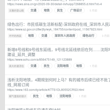
https://news.sina.cn/gn/2020-09-30/detail-iivhuipp7268855.d.html?vt=4
交通
地铁
民生
广场设计
·
· 5 月前
文雅的登山鞋
绿色出行：市民低碳生活新标配-深圳政府在线_深圳市人民
https://www.sz.gov.cn/ztfw/jtly/wyk_184755/content/post_11567923.html
地铁
交通
深圳市人民政府
绿色出行
·
· 3 月前
坏坏的西装
新增8号线和9号线东延线，9号线北延线依旧在列……沈阳地
建设_延共_调整
https://www.sohu.com/a/856475149_121123889
交通
民生
沈阳地铁
地铁
·
· 1 月前
高大的灌汤包
浅析沈阳地铁，4期规划何时上马？有的城市后续已经不批了|
线_网易订阅
https://www.163.com/dy/article/KTTS1DL80552CRS3.html
民生
地铁
沈阳地铁
·
· 1 月前
朝气蓬勃的镜子
沈阳地铁3号线东段通车倒计时