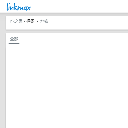
link之家
› 标签
地铁
›
全部