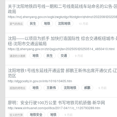
关于沈阳地铁四号线一期和二号线南延线车站命名的公告-区
政局
https://mzj.shenyang.gov.cn/xxgk/zwgkzdgz/fdzdgknr/qhdmzl/202208/t2022
民生
地铁
沈阳地铁
·
· 10 月前
豪气的西瓜
沈阳——以项目为抓手 加快打造国际性 综合交通枢纽城市
纽-沈阳市交通运输局
https://jtj.shenyang.gov.cn/ztzl/jsgjxzhjtsn/202505/t20250514_4850410.html
地铁
民生
交通
·
· 9 月前
谦逊的沙滩裤
沈阳地铁1号线东延线开通运营 郝鹏王新伟出席开通仪式-
范区
http://sfggcxsfq.ln.gov.cn/info/1016/10405.htm
地铁
王新伟
沈阳地铁
郝鹏
·
· 9 月前
孤独的烤地瓜
廖明：安全行驶100万公里 书写地铁司机骄傲-新华网
http://www.xinhuanet.com/politics/2017-04/11/c_1120793289.htm
地铁安全
地铁
·
· 9 月前
仗义的竹笋