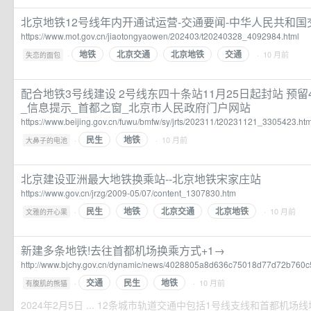
北京地铁12号线年内开通试运营-交通要闻-中华人民共和国
https://www.mot.gov.cn/jiaotongyaowen/202403/t20240328_4092984.html
地铁
北京交通
北京地铁
交通
·
· 10 月前
失恋的面包
配合地铁3号线建设 2号线东四十条站11月25日起封站 预留
_信息提示_首都之窗_北京市人民政府门户网站
https://www.beijing.gov.cn/fuwu/bmfw/sy/jrts/202311/t20231121_3305423.htm
民生
地铁
·
· 10 月前
大鼻子的电池
北京建设亚洲最大地铁换乘站--北京地铁宋家庄站
https://www.gov.cn/jrzg/2009-05/07/content_1307830.htm
民生
地铁
北京交通
北京地铁
·
· 10 月前
文雅的开心果
新建多条地铁!去往首都机场换乘方式+1→
http://www.bjchy.gov.cn/dynamic/news/4028805a8d636c75018d77d72b760c
交通
民生
地铁
·
· 10 月前
有腹肌的熊猫
2024年2月5日 ... 12条城市轨道交通中包括1号线支线和首都机