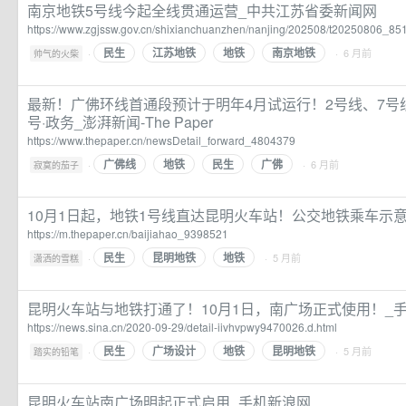
南京地铁5号线今起全线贯通运营_中共江苏省委新闻网
https://www.zgjssw.gov.cn/shixianchuanzhen/nanjing/202508/t20250806_85
民生
江苏地铁
地铁
南京地铁
·
· 6 月前
帅气的火柴
最新！广佛环线首通段预计于明年4月试运行！2号线、7号
号·政务_澎湃新闻-The Paper
https://www.thepaper.cn/newsDetail_forward_4804379
广佛线
地铁
民生
广佛
·
· 6 月前
寂寞的茄子
10月1日起，地铁1号线直达昆明火车站！公交地铁乘车示
https://m.thepaper.cn/baijiahao_9398521
民生
昆明地铁
地铁
·
· 5 月前
潇洒的雪糕
昆明火车站与地铁打通了！10月1日，南广场正式使用！_
https://news.sina.cn/2020-09-29/detail-iivhvpwy9470026.d.html
民生
广场设计
地铁
昆明地铁
·
· 5 月前
踏实的铅笔
昆明火车站南广场明起正式启用_手机新浪网