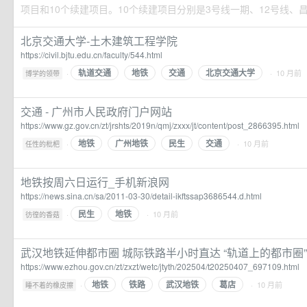
项目和10个续建项目。10个续建项目分别是3号线一期、12号线、昌平
北京交通大学-土木建筑工程学院
https://civil.bjtu.edu.cn/faculty/544.html
轨道交通
地铁
交通
北京交通大学
·
· 10 月前
博学的领带
交通 - 广州市人民政府门户网站
https://www.gz.gov.cn/zt/jrshts/2019n/qmj/zxxx/jt/content/post_2866395.html
地铁
广州地铁
民生
交通
·
· 10 月前
任性的枇杷
地铁按周六日运行_手机新浪网
https://news.sina.cn/sa/2011-03-30/detail-ikftssap3686544.d.html
民生
地铁
·
· 10 月前
彷徨的香菇
武汉地铁延伸都市圈 城际铁路半小时直达 “轨道上的都市圈
https://www.ezhou.gov.cn/zt/zxzt/wetc/jtyth/202504/t20250407_697109.html
地铁
铁路
武汉地铁
葛店
·
· 10 月前
睡不着的橡皮擦