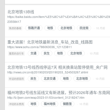
北京地铁13B线
https://baike.baidu.com/item/%E5%8C%97%E4%BA%AC%E5%9C%B0%
23558417
铁路开通
地铁
北京地铁
回龙观
·
· 10 月前
焦虑的春卷
重大进展！北京地铁最新消息_车站_改造_线路图
https://www.sohu.com/a/786063036_121123811
交通
民生
地铁
北京地铁
·
· 10 月前
腹黑的自行车
北京地铁13号线西线停运7天 相关换乘站暂停使用_央广网
http://news.cnr.cn/dj/20190203/t20190203_524503267.shtml
民生
北京交通
地铁
北京地铁
·
· 10 月前
听话的感冒药
福州地铁2号线东延线又有新进展，预计2026年通车-东南
http://fz.fjsen.com/wap/2023-01/03/content_31218247.htm
地铁
福州地铁
钢筋笼
·
· 10 月前
冲动的水煮肉