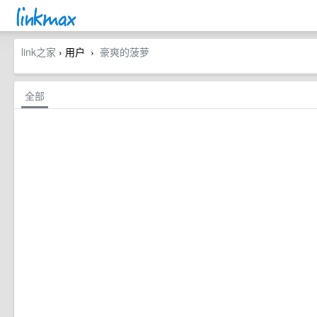
link之家
› 用户
豪爽的菠萝
›
全部