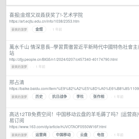
喜报|金煜又双叒获奖了!-艺术学院
https://art.ecjtu.edu.cn/info/1038/2353.htm
金煜
·
· 1 年前
豪爽的菠萝
萬水千山 情深意長--學習貫徹習近平新時代中國特色社會
站
http://ztjy.people.cn/BIG5/n1/2024/0207/c457340-40174790.html
·
· 1 年前
豪爽的菠萝
邢占清
https://baike.baidu.com/item/%E9%82%A2%E5%8D%A0%E6%B8%85/110
历史
抗日战争
李杜
张作相
·
· 1 年前
豪爽的菠萝
高达12TB免费空间！中国移动云盘的羊毛薅了吗？|运营商|中
易订阅
https://www.163.com/dy/article/HJVOTAOF0550W16F.html
运营商
中国移动
云盘
电信
·
· 1 年前
豪爽的菠萝