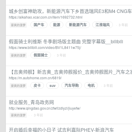
城乡创富神助攻，新能源汽车下乡首选瑞风E3和M4 CNG
https://aikahao.xcar.com.cn/item/1692732.html
国产车
能源
新能源汽车
江淮瑞风
·
· 3 年前
豪爽的菠萝
假面骑士利维斯 冬季剧场版主题曲 完整字幕版__bilibili
https://www.bilibili.com/video/BV1L8411w75j/
假面骑士
·
· 3 年前
豪爽的菠萝
【吉奥帅舰】新吉奥_吉奥帅舰报价_吉奥帅舰图片_汽车之
https://m.autohome.com.cn/6819/
皮卡
suv
汽车导购
电机
·
· 3 年前
豪爽的菠萝
就业服务_青岛政务网
http://www.qingdao.gov.cn/zfwf/zdlyzl/jiuyefw/
·
· 3 年前
豪爽的菠萝
开启婚后幸福的小日子 试吉利嘉际PHEV-新浪汽车