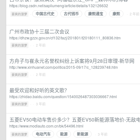
https://blog.csdn.net/sapliumeng/article/details/132126632
中国古代史
古代钱币
康熙通宝
康熙
·
· 2 年前
豪爽的菠萝
广州市政协十三届二次会议
https://dhzw.gzzx.gov.cn/cf132/tazj/201801/t20180111_80836.htm
·
· 2 年前
豪爽的菠萝
方舟子与崔永元名誉权纠纷上诉案将9月28日审理-新华网
http://www.xinhuanet.com/politics/2015-09/17/c_128239748.htm
·
· 2 年前
豪爽的菠萝
最受欢迎和好听的英文歌？
https://zhidao.baidu.com/question/1540026487303036667.html
·
· 3 年前
豪爽的菠萝
五菱EV50电动车售价多少？五菱EV50新能源落地价-无敌
https://www.modiauto.com.cn/bk/54496.html
电动汽车
能源
新能源
·
· 3 年前
豪爽的菠萝