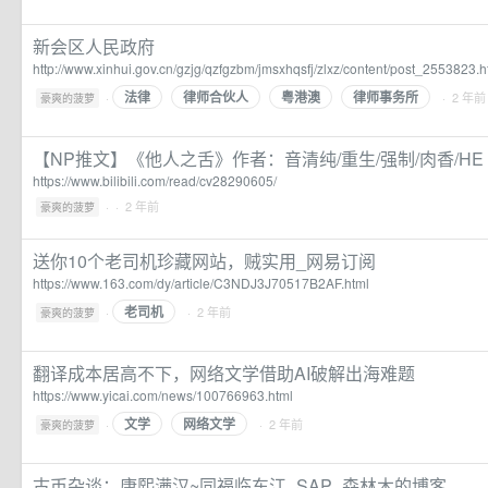
新会区人民政府
http://www.xinhui.gov.cn/gzjg/qzfgzbm/jmsxhqsfj/zlxz/content/post_2553823.h
法律
律师合伙人
粤港澳
律师事务所
·
· 2 年前
豪爽的菠萝
【NP推文】《他人之舌》作者：音清纯/重生/强制/肉香/HE 
https://www.bilibili.com/read/cv28290605/
·
· 2 年前
豪爽的菠萝
送你10个老司机珍藏网站，贼实用_网易订阅
https://www.163.com/dy/article/C3NDJ3J70517B2AF.html
老司机
·
· 2 年前
豪爽的菠萝
翻译成本居高不下，网络文学借助AI破解出海难题
https://www.yicai.com/news/100766963.html
文学
网络文学
·
· 2 年前
豪爽的菠萝
古币杂谈：康熙满汉~同福临东江_SAP_森林木的博客