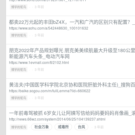
·
· 3 年前
博学的鸵鸟
都卖22万元起的丰田bZ4X，一汽和广汽的区别只有配置？
https://www.sohu.com/a/542448630_100101632
·
· 3 年前
博学的鸵鸟
朋克2022年产品规划曝光 朋克美美续航最大升级至180公
新能源汽车头条_电动汽车网
https://www.1evmall.com/tt/2102.html
·
· 3 年前
博学的鸵鸟
黄洁夫(中国医学科学院北京协和医院肝脏外科主任)_搜狗
https://baike.sogou.com/m/fullLemma?lid=660622
·
· 3 年前
博学的鸵鸟
一年前毒驾被抓 6岁女儿让阿姨写信给妈妈要妈妈肖像画_
http://news.66wz.com/system/2014/06/25/104139237.shtml
社会万象
戒毒所
台风
·
· 3 年前
博学的鸵鸟