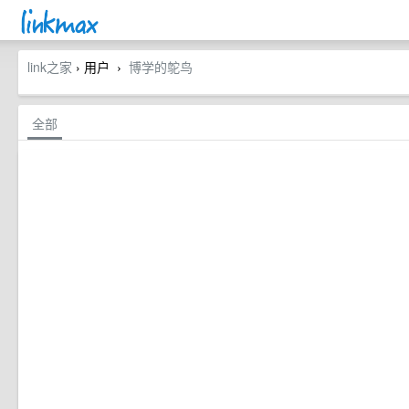
link之家
› 用户
博学的鸵鸟
›
全部