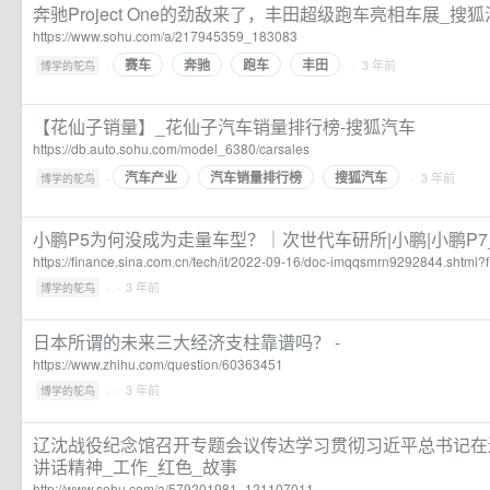
奔驰Project One的劲敌来了，丰田超级跑车亮相车展_搜
https://www.sohu.com/a/217945359_183083
赛车
奔驰
跑车
丰田
·
· 3 年前
博学的鸵鸟
【花仙子销量】_花仙子汽车销量排行榜-搜狐汽车
https://db.auto.sohu.com/model_6380/carsales
汽车产业
汽车销量排行榜
搜狐汽车
·
· 3 年前
博学的鸵鸟
小鹏P5为何没成为走量车型？｜次世代车研所|小鹏|小鹏P7
https://finance.sina.com.cn/tech/it/2022-09-16/doc-imqqsmrn9292844.shtml
·
· 3 年前
博学的鸵鸟
日本所谓的未来三大经济支柱靠谱吗？ -
https://www.zhihu.com/question/60363451
·
· 3 年前
博学的鸵鸟
辽沈战役纪念馆召开专题会议传达学习贯彻习近平总书记在
讲话精神_工作_红色_故事
http://www.sohu.com/a/579201981_121107011