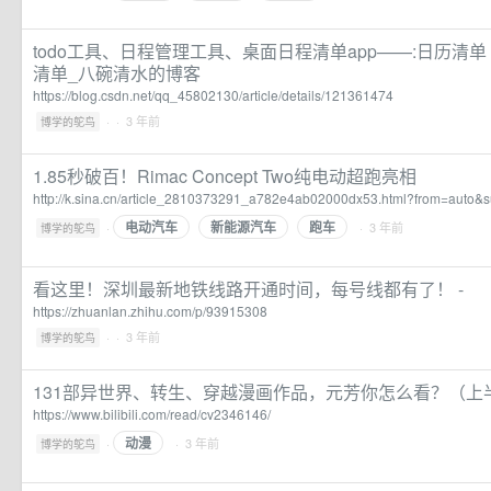
todo工具、日程管理工具、桌面日程清单app——:日历清单（ma
清单_八碗清水的博客
https://blog.csdn.net/qq_45802130/article/details/121361474
·
· 3 年前
博学的鸵鸟
1.85秒破百！Rimac Concept Two纯电动超跑亮相
http://k.sina.cn/article_2810373291_a782e4ab02000dx53.html?from=auto&
电动汽车
新能源汽车
跑车
·
· 3 年前
博学的鸵鸟
看这里！深圳最新地铁线路开通时间，每号线都有了！ -
https://zhuanlan.zhihu.com/p/93915308
·
· 3 年前
博学的鸵鸟
131部异世界、转生、穿越漫画作品，元芳你怎么看？（上半
https://www.bilibili.com/read/cv2346146/
动漫
·
· 3 年前
博学的鸵鸟