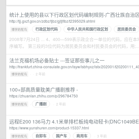
统计上使用的县以下行政区划代码编制规则-广西壮族自治
http://tjj.gxzf.gov.cn/zdbz/tjbz/gjtjflbz/t2395029.shtml
行政区划代码
中华人民共和国行政区划
居民委员会
·
博学的鸵鸟
2008年7月24日 ... 4、400—599表示政企合一单位的代码，
序编写。 第三段的3位代码为居民委员会和村民委员会的代码，用;..
法兰克福机场必备贴士 ---签证那些事儿之一
http://frankfurt.china-consulate.gov.cn/lsyw/lsbhyxz/lstx/202001/t20200111_
·
· 2 年前
博学的鸵鸟
100+部高质量耽美广播剧推荐 -
https://zhuanlan.zhihu.com/p/296784750
广播剧
·
· 2 年前
博学的鸵鸟
远程E200 136马力 4.1米单排栏板纯电动轻卡(DNC1049BE
https://www.yunshuren.com/product-15337.html
自卸车
国产车
商用车
·
· 3 年前
博学的鸵鸟