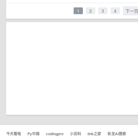
1
2
3
4
下一
今天看啥
·
Py中国
·
codingpro
·
小百科
·
link之家
·
卧龙AI搜索