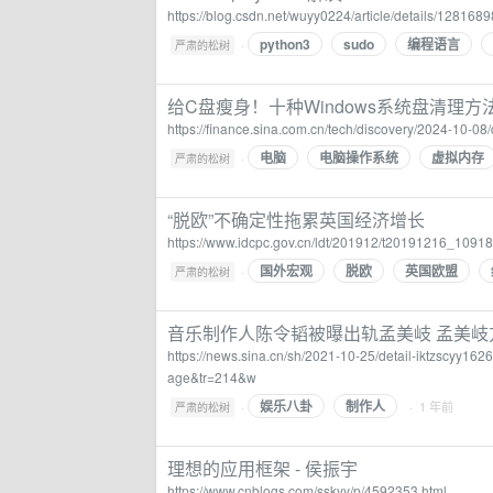
https://blog.csdn.net/wuyy0224/article/details/128168
python3
sudo
编程语言
·
严肃的松树
给C盘瘦身！十种Windows系统盘清理方
https://finance.sina.com.cn/tech/discovery/2024-10-0
电脑
电脑操作系统
虚拟内存
·
严肃的松树
“脱欧”不确定性拖累英国经济增长
https://www.idcpc.gov.cn/ldt/201912/t20191216_10918
国外宏观
脱欧
英国欧盟
·
严肃的松树
音乐制作人陈令韬被曝出轨孟美岐 孟美岐
https://news.sina.cn/sh/2021-10-25/detail-iktzscyy
age&tr=214&w
娱乐八卦
制作人
·
· 1 年前
严肃的松树
理想的应用框架 - 侯振宇
https://www.cnblogs.com/sskyy/p/4592353.html