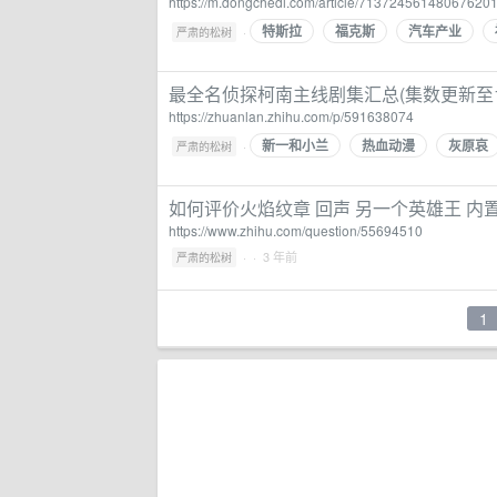
https://m.dongchedi.com/article/71372456148067620
特斯拉
福克斯
汽车产业
·
严肃的松树
最全名侦探柯南主线剧集汇总(集数更新至113
https://zhuanlan.zhihu.com/p/591638074
新一和小兰
热血动漫
灰原哀
·
严肃的松树
如何评价火焰纹章 回声 另一个英雄王 内置
https://www.zhihu.com/question/55694510
·
· 3 年前
严肃的松树
1