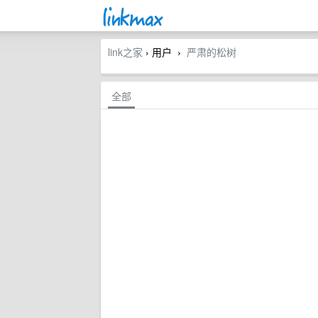
link之家
› 用户
严肃的松树
›
全部