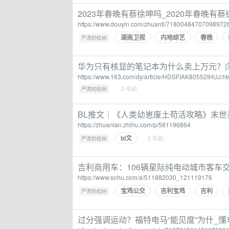
2023年春晚有蔡徐坤吗_2020年春晚有蔡
https://www.douyin.com/zhuanti/71800484707098972
湖南卫视
内地综艺
春晚
·
严肃的松树
华为只有核显的笔记本为什么卖上万元？|笔
https://www.163.com/dy/article/HDSFIAK80552IHUJ.ht
·
· 2 年前
严肃的松树
BL推文｜《人类幼崽废土苟活攻略》末世养
https://zhuanlan.zhihu.com/p/561196864
bl文
·
· 2 年前
严肃的松树
吉利商用车：106辆星际纯电动城市客车
https://www.sohu.com/a/511882030_121119176
宝鸡公交
吉利宝鸡
吉利
·
严肃的松树
过分强调运动？福特电马“能见度”为什_懂