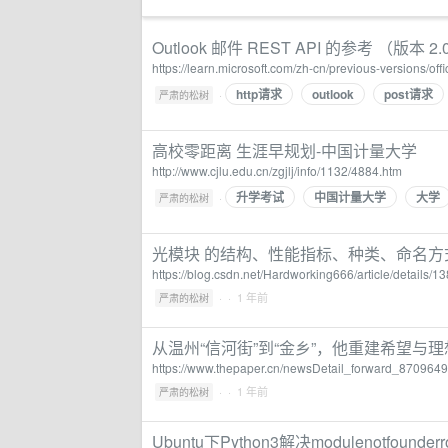
Outlook 邮件 REST API 的参考 （版本 2.0） 
https://learn.microsoft.com/zh-cn/previous-versions/offi
http请求
outlook
post请求
·
严肃的松树
高校零距离 生涯早规划-中国计量大学
http://www.cjlu.edu.cn/zgjlj/info/1132/4884.htm
升学考试
中国计量大学
大学
·
严肃的松树
光模块 的结构、性能指标、种类、命名方
https://blog.csdn.net/Hardworking666/article/details/
·
· 1 年前
严肃的松树
从温州“信河街”到“金乡”，他重建希望与理想_
https://www.thepaper.cn/newsDetail_forward_8709649
·
· 1 年前
严肃的松树
Ubuntu下Python3解决modulenotfounderror