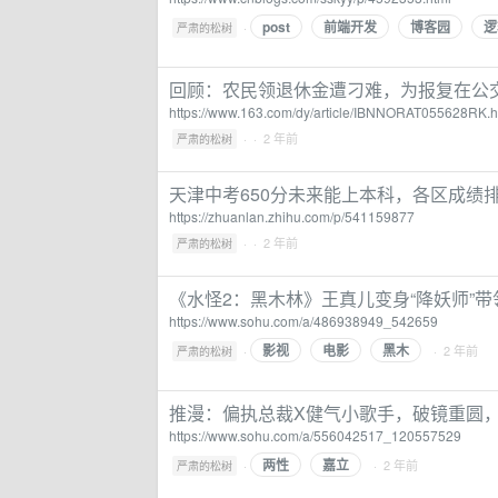
post
前端开发
博客园
逻
·
严肃的松树
回顾：农民领退休金遭刁难，为报复在公交
https://www.163.com/dy/article/IBNNORAT055628RK.h
·
· 2 年前
严肃的松树
天津中考650分未来能上本科，各区成绩排
https://zhuanlan.zhihu.com/p/541159877
·
· 2 年前
严肃的松树
《水怪2：黑木林》王真儿变身“降妖师”
https://www.sohu.com/a/486938949_542659
影视
电影
黑木
·
· 2 年前
严肃的松树
推漫：偏执总裁X健气小歌手，破镜重圆，
https://www.sohu.com/a/556042517_120557529
两性
嘉立
·
· 2 年前
严肃的松树