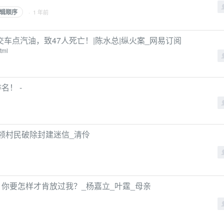
辑顺序
· 1 年前
车点汽油，致47人死亡！|陈水总|纵火案_网易订阅
tml
名！ -
带领村民破除封建迷信_清伶
你要怎样才肯放过我？_杨嘉立_叶霆_母亲