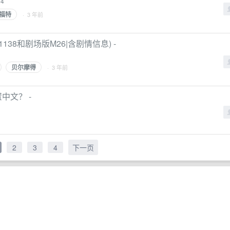
14
福特
· 3 年前
8和剧场版M26|含剧情信息) -
贝尔摩得
· 3 年前
中文？ -
2
3
4
下一页