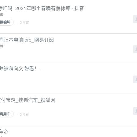
徐坤吗_2021年哪个春晚有蔡徐坤 - 抖音
68
蔡徐坤
· 2 年前
记本电脑|pro_网易订阅
ml
崽哨向文 好看！ -
交付宝鸡_搜狐汽车_搜狐网
商用车
· 3 年前
车帝