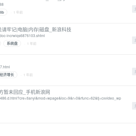
988
lib
· 1 年前
法请牢记|电脑|内存|磁盘_新浪科技
8/doc-incrwiqs6876103.shtml
系统盘
· 1 年前
7.html
经济增长
· 1 年前
方暂未回应_手机新浪网
1626486.d.html?cre=tianyi&mod=wpage&loc=9&r=0&rfunc=62&tj=cxvideo_wp