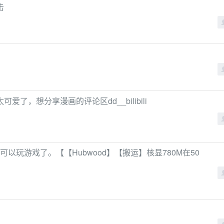
击
，想分享漫画的评论区dd__bilibili
于可以玩游戏了。【【Hubwood】【搬运】核显780M在50