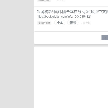
超魔构筑师(刻羽)全本在线阅读-起点中文
https://book.qidian.com/info/1004045432/
全本
读书
·
· 3 年前
宽容的刺猬
1