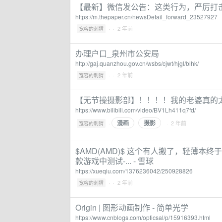
【最新】微信发公告：这类行为，严厉打
https://m.thepaper.cn/newsDetail_forward_23527927
·
· 2 年前
宽容的刺猬
办理户口_泉州市公安局
http://gaj.quanzhou.gov.cn/wsbs/cjwt/hjgl/blhk/
·
· 2 年前
宽容的刺猬
【无节操摄影部】！！！！我的老婆真的太可爱了
https://www.bilibili.com/video/BV1Lh411q7fd/
漫画
摄影
·
· 2 年前
宽容的刺猬
$AMD(AMD)$ 这个有人搬了，轻薄本终
款游戏中测试-... - 雪球
https://xueqiu.com/1376236042/250928826
·
· 2 年前
宽容的刺猬
Origin | 图形动画制作 - 简单光学
https://www.cnblogs.com/opticsal/p/15916393.html