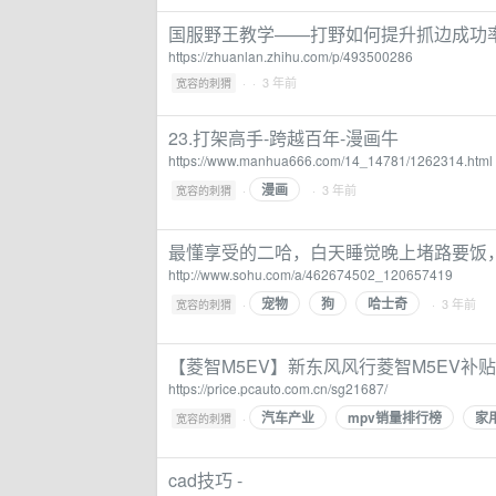
国服野王教学——打野如何提升抓边成功率
https://zhuanlan.zhihu.com/p/493500286
·
· 3 年前
宽容的刺猬
23.打架高手-跨越百年-漫画牛
https://www.manhua666.com/14_14781/1262314.html
漫画
·
· 3 年前
宽容的刺猬
最懂享受的二哈，白天睡觉晚上堵路要饭
http://www.sohu.com/a/462674502_120657419
宠物
狗
哈士奇
·
· 3 年前
宽容的刺猬
【菱智M5EV】新东风风行菱智M5EV补
https://price.pcauto.com.cn/sg21687/
汽车产业
mpv销量排行榜
家
·
宽容的刺猬
cad技巧 -