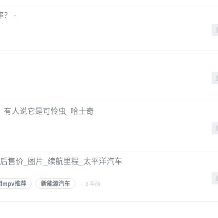
？ -
，有人说它是可怜虫_哈士奇
贴后售价_图片_续航里程_太平洋汽车
用mpv推荐
新能源汽车
· 3 年前