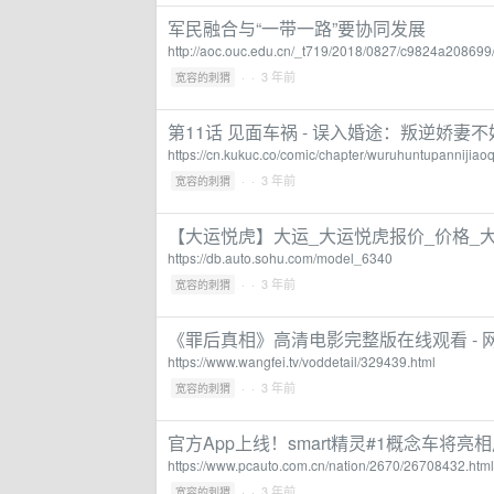
军民融合与“一带一路”要协同发展
http://aoc.ouc.edu.cn/_t719/2018/0827/c9824a208699
·
· 3 年前
宽容的刺猬
第11话 见面车祸 - 误入婚途：叛逆娇妻不
https://cn.kukuc.co/comic/chapter/wuruhuntupannij
·
· 3 年前
宽容的刺猬
【大运悦虎】大运_大运悦虎报价_价格_
https://db.auto.sohu.com/model_6340
·
· 3 年前
宽容的刺猬
《罪后真相》高清电影完整版在线观看 - 网
https://www.wangfei.tv/voddetail/329439.html
·
· 3 年前
宽容的刺猬
官方App上线！smart精灵#1概念车将
https://www.pcauto.com.cn/nation/2670/26708432.html
·
· 3 年前
宽容的刺猬