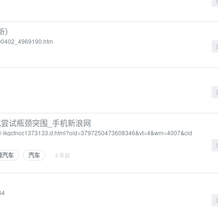
新）
0200402_4969190.htm
式尝试瓶颈突围_手机新浪网
detail-ikqcfncc1373133.d.html?oid=3797250473608346&vt=4&wm=4007&cid
源汽车
汽车
· 3 年前
64