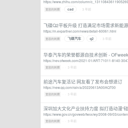
https://www.zhihu.com/column/c_1311084361190526
cad
·
· 3 年前
宽容的刺猬
飞碟Q2平板升级 打造满足市场需求新能源
https://m.evpartner.com/news/detail-60061.html
飞碟汽车
q2
·
· 3 年前
宽容的刺猬
华泰汽车的荣誉都源自技术创新 - OFwe
https://nev.ofweek.com/2021-01/ART-71011-8140-304
·
· 3 年前
宽容的刺猬
前途汽车复活记 网友看了发布会想退订
https://new.qq.com/rain/a/20220613A00AQT00
·
· 3 年前
宽容的刺猬
深圳加大文化产业扶持力度 拟打造动漫“硅
https://www.gov.cn/govweb/fwxx/wy/2008-09/03/conte
·
· 3 年前
宽容的刺猬