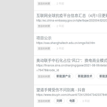
·
· 2 年前
宽容的刺猬
互联网全球抗疫平台信息汇总（4月1日更
http://ec.china-embassy.gov.cn/lqfw/lbqw/202004/t2
·
· 2 年前
宽容的刺猬
项目公示
https://oaa.shanghaitech.edu.cn/xmgs/list.htm
·
· 3 年前
宽容的刺猬
奥动联手中石化占位“风口”：换电商业模
https://finance.sina.cn/chanjing/gsxw/2021-08-06/
=76478&node_id
新能源产业
新能源技术
新能
·
宽容的刺猬
望道手臂受伤不问别离 - 抖音
https://www.douyin.com/zhuanti/72412934734233784
刘烨
电影
·
· 3 年前
宽容的刺猬