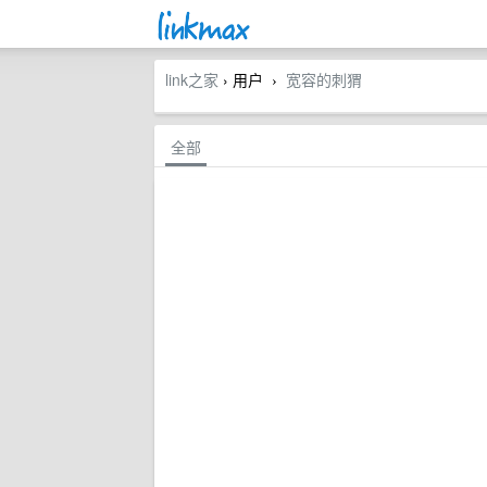
link之家
› 用户
宽容的刺猬
›
全部