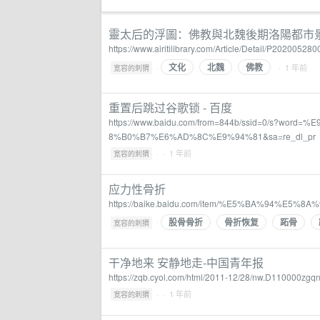
靈太后的浮圖：佛教與北魏後期洛陽都市景觀的重塑
https://www.airitilibrary.com/Article/Detail/P2020
文化
北魏
佛教
·
· 1 年前
宽容的刺猬
重置后跳过谷歌锁 - 百度
https://www.baidu.com/from=844b/ssid=0/s
8%B0%B7%E6%AD%8C%E9%94%81&sa=re_dl_pr
·
· 1 年前
宽容的刺猬
应力性骨折
https://baike.baidu.com/item/%E5%BA%94%E
股骨骨折
骨折恢复
跖骨
·
宽容的刺猬
干净地来 安静地走-中国青年报
https://zqb.cyol.com/html/2011-12/28/nw.D110000zg
·
· 1 年前
宽容的刺猬