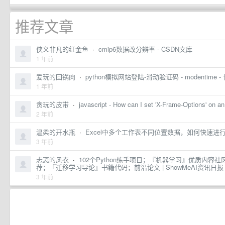
推荐文章
侠义非凡的红金鱼
·
cmip6数据改分辨率 - CSDN文库
1 年前
爱玩的回锅肉
·
python模拟网站登陆-滑动验证码 - modentime 
1 年前
贪玩的皮带
·
javascript - How can I set 'X-Frame-Options' on a
2 年前
温柔的开水瓶
·
Excel中多个工作表不同位置数据，如何快速进行
3 年前
忐忑的风衣
·
102个Python练手项目；『机器学习』优质内
荐；『迁移学习导论』书籍代码；前沿论文 | ShowMeAI资讯日报 
3 年前