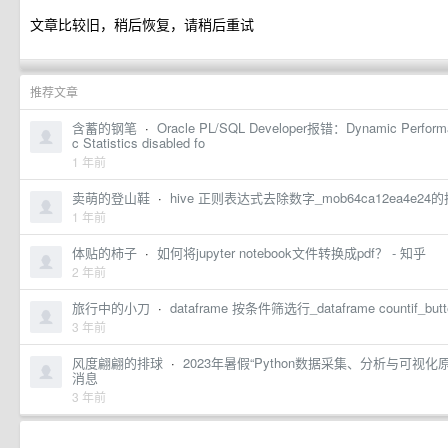
文章比较旧，稍后恢复，请稍后重试
推荐文章
含蓄的钢笔
·
Oracle PL/SQL Developer报错：Dynamic Performan
c Statistics disabled fo
1 年前
卖萌的登山鞋
·
hive 正则表达式去除数字_mob64ca12ea4e2
1 年前
体贴的柿子
·
如何将jupyter notebook文件转换成pdf？ - 知乎
2 年前
旅行中的小刀
·
dataframe 按条件筛选行_dataframe countif_bu
3 年前
风度翩翩的排球
·
2023年暑假“Python数据采集、分析与可视
消息
3 年前