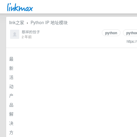
link之家
Python IP 地址模块
›
慈祥的饺子
python
pyth
2 年前
https:
最
新
活
动
产
品
解
决
方