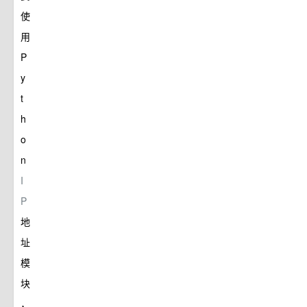
使
用
P
y
t
h
o
n
I
P
地
址
模
块
，