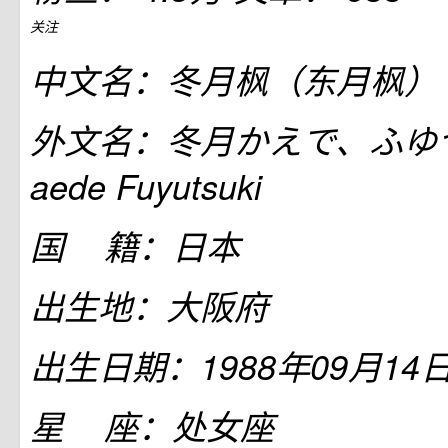
关注
中文名：冬月枫（东月枫）
外文名：冬月かえで、ふゆ
aede Fuyutsuki
国 籍：日本
出生地：大阪府
出生日期：1988年09月14
星 座：处女座