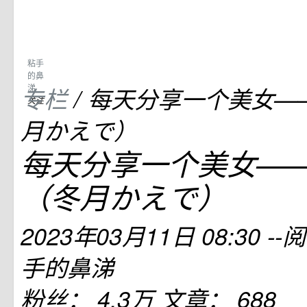
粘手
的鼻
涕
专栏
/
每天分享一个美女—
关注
月かえで）
每天分享一个美女—
（冬月かえで）
2023年03月11日 08:30
--
手的鼻涕
粉丝：
4.3万
文章：
688