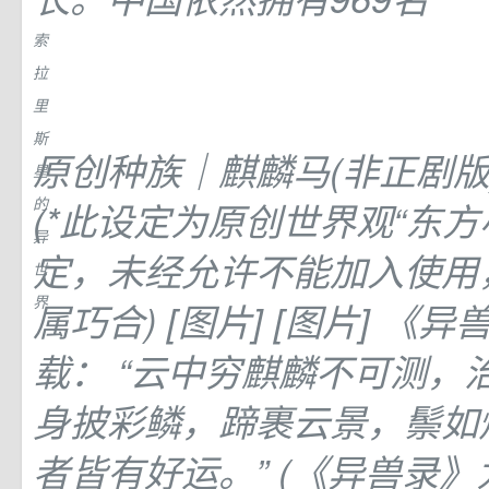
索
拉
里
斯
原创种族｜麒麟马(非正剧版
星
的
(*此设定为原创世界观“东方
异
定，未经允许不能加入使用
世
界
属巧合) [图片] [图片] 《异
载： “云中穷麒麟不可测，
身披彩鳞，蹄裹云景，鬃如
者皆有好运。” (《异兽录