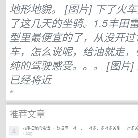
地形地貌。 [图片] 下了火
了这几天的坐骑。1.5丰田
型里最便宜的了，从没开过1
车，怎么说呢，给油就走，
纯的驾驶感受。。。 [图片]
已经将近
东
知
知
推荐文章
力能扛鼎的盒饭
·
数据库一对一、一对多、多对多关系_一对多关系
1 年前