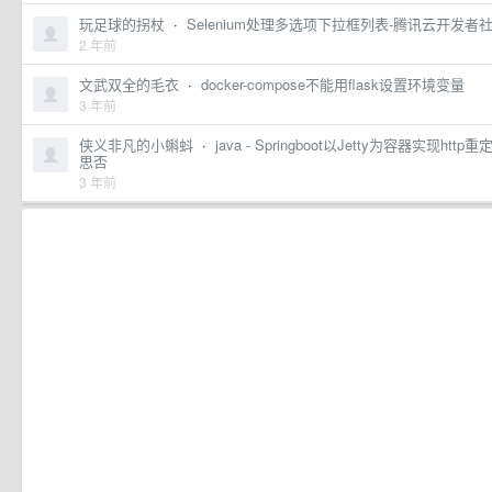
玩足球的拐杖
·
Selenium处理多选项下拉框列表-腾讯云开发者
2 年前
文武双全的毛衣
·
docker-compose不能用flask设置环境变量
3 年前
侠义非凡的小蝌蚪
·
java - Springboot以Jetty为容器实现http重定
思否
3 年前