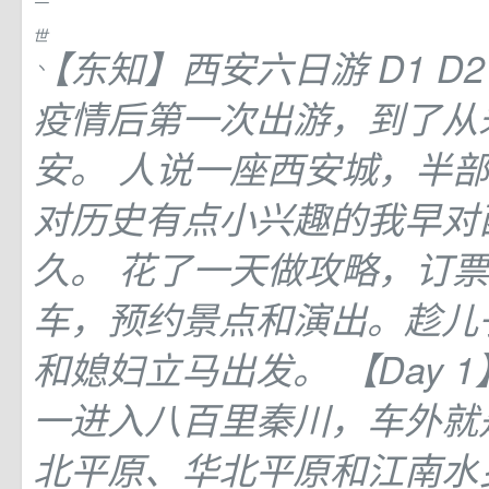
一
世
【东知】西安六日游 D1 D2
丶
疫情后第一次出游，到了从
安。 人说一座西安城，半部
对历史有点小兴趣的我早对
久。 花了一天做攻略，订
车，预约景点和演出。趁儿
和媳妇立马出发。 【Day 1】
一进入八百里秦川，车外就
北平原、华北平原和江南水