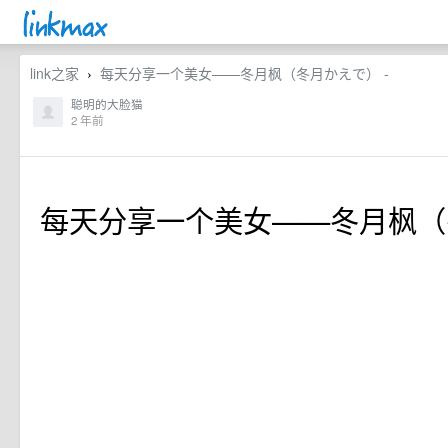
link之家
每天分享一个美女——冬月枫（冬月かえで） -
›
聪明的大脸猫
2 年前
每天分享一个美女——冬月枫（