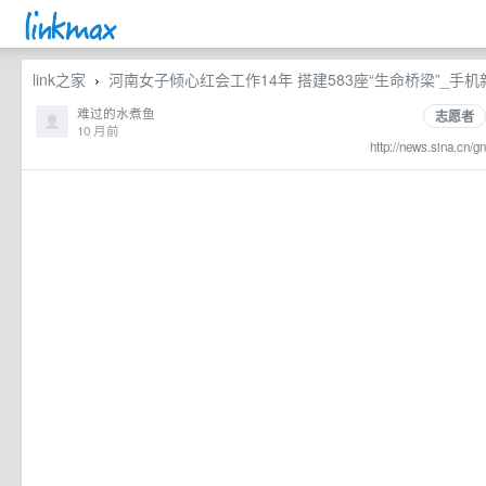
link之家
河南女子倾心红会工作14年 搭建583座“生命桥梁”_手机
›
难过的水煮鱼
志愿者
10 月前
http://news.sina.cn/