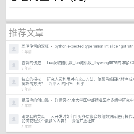
推荐文章
聪明伶俐的双杠
·
python expected type 'union int slice ' got 'st
2 年前
睿智的伤疤
·
Lua获取随机数_lua随机数_tinywang5575的博客-
3 年前
独立的拐杖
·
研究人员利用对抗攻击方法，使菜鸟级围棋程序成功
抗攻击方法？ - 沼泽人 的回答 - 知乎
3 年前
粗眉毛的创口贴
·
详情页-北京大学医学部精准医疗多组学研究中
3 年前
跑龙套的黄瓜
·
云开发时如何针对多层嵌套数组数据库进行操作
如何获取这个数组的内容？ | 微信开放社区
3 年前