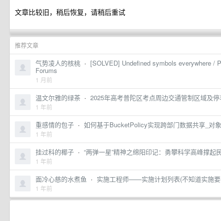
文章比较旧，稍后恢复，请稍后重试
推荐文章
气势凌人的核桃
·
[SOLVED] Undefined symbols everywhere / Pr
Forums
1 月前
温文尔雅的绿茶
·
2025年高考普陀区考点周边交通管制区域及
1 年前
重感情的包子
·
如何基于BucketPolicy实现跨部门数据共享_对
1 年前
挂过科的椰子
·
“两弹一星”精神之绵阳印记：勇攀科学高峰撑起
1 年前
面冷心慈的水煮鱼
·
实施工程师——实施计划列表(不知道实施要
1 年前