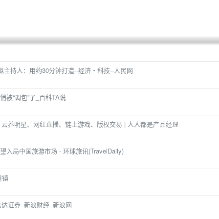
虚拟主持人：用约30分钟打造--经济・科技--人民网
被“调包”了_百科TA说
：云养明星、网红直播、链上游戏、版权交易 | 人人都是产品经理
中国旅游市场 - 环球旅讯(TravelDaily)
道镇
信达证券_新浪财经_新浪网