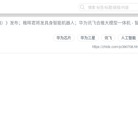
稿）》发布；稚晖君将发具身智能机器人；华为讯飞合推大模型一体机 - 
华为芯片
华为三星
讯飞
人工智能
https://zhidx.com/p/390708.ht