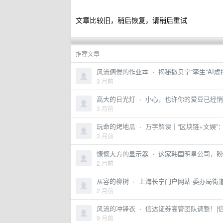
文章比较旧，稍后恢复，请稍后重试
推荐文章
风流倜傥的作业本
·
揭秘撒贝宁“孪生”AI
3 月前
高大的日光灯
·
小心，也许你的爱豆已经悄悄
3 月前
玩命的烤地瓜
·
万字解读｜“区块链+文娱”
3 月前
慷慨大方的显示器
·
这家韩国明星公司，盼望入局
2 月前
从容的柳树
·
上海长宁门户网站-委办局街
2 月前
风流的冲锋衣
·
信达证券高管团队调整！|
9 月前