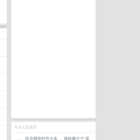
相关文章推荐
风流倜傥的作业本
·
揭秘撒贝宁“孪