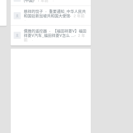
(中国)
·
1 年前
·
慈祥的饺子
·
重要通知_中华人民共
和国驻新加坡共和国大使馆
·
2 年前
·
儒雅的遥控器
·
【福田祥菱V】福田
祥菱V汽车_福田祥菱V怎么 ...
·
2 年
前
·