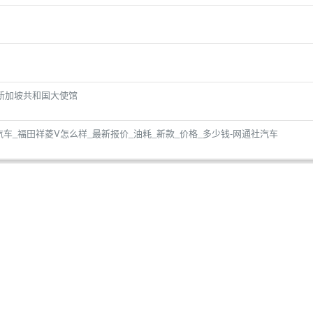
新加坡共和国大使馆
车_福田祥菱V怎么样_最新报价_油耗_新款_价格_多少钱-网通社汽车