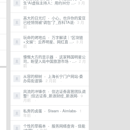
生”AI虚拟主持人：用约30分 ...
·
3 月
前
·
高大的日光灯
·
小心，也许你的爱豆
已经悄悄被“调包”了_百科TA说
·
3 月
前
·
玩命的烤地瓜
·
万字解读｜“区块链
+文娱”：云养明星、网红直 ...
·
3 月
前
·
慷慨大方的显示器
·
这家韩国明星公
司，盼望入局中国旅游市场 - ...
·
2 月
前
·
从容的柳树
·
上海长宁门户网站-委
办局街道镇
·
2 月前
·
风流的冲锋衣
·
信达证券高管团队调
整！|信达证券_新浪财经_新浪网
·
9
月前
·
私奔的卤蛋
·
Steam - Aimlabs
·
1
年前
·
个性的草稿本
·
服务网络查询 - 佳能