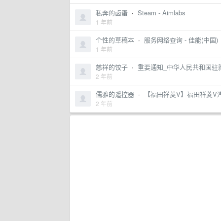
私奔的卤蛋
·
Steam - Aimlabs
1 年前
个性的草稿本
·
服务网络查询 - 佳能(中国)
1 年前
慈祥的饺子
·
重要通知_中华人民共和国驻
2 年前
儒雅的遥控器
·
【福田祥菱V】福田祥菱V汽
2 年前