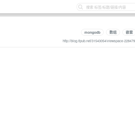
mongodb
数组
嵌套
http://blog.itpub.net/31543054/viewspace-228479