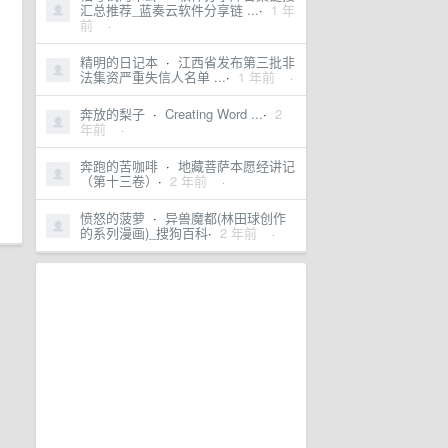
汇总推荐_蓝奏云软件分享链 ...
·
1 年
前
·
精明的日记本
·
江西省发布第三批非
法集资严重失信人名单 ...
·
1 年前
·
奔放的梨子
·
Creating Word ...
·
2
年前
·
奔跑的苦咖啡
·
地藏菩萨本愿经讲记
（第十三卷）
·
2 年前
·
愤怒的菠萝
·
异兽魔都(林田球创作
的系列漫画)_搜狗百科
·
2 年前
·