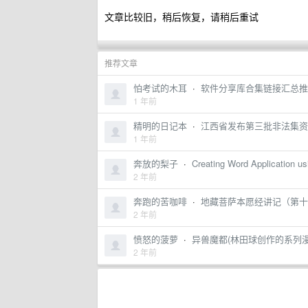
文章比较旧，稍后恢复，请稍后重试
推荐文章
怕考试的木耳
·
软件分享库合集链接汇总推
1 年前
精明的日记本
·
江西省发布第三批非法集资严
1 年前
奔放的梨子
·
Creating Word Application us
2 年前
奔跑的苦咖啡
·
地藏菩萨本愿经讲记（第十
2 年前
愤怒的菠萝
·
异兽魔都(林田球创作的系列漫
2 年前