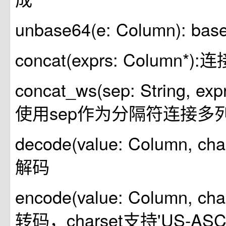
unbase64(e: Column): b
concat(exprs: Column
concat_ws(sep: String, exp
使用sep作为分隔符连接多
decode(value: Column, char
解码
encode(value: Column, char
转码，charset支持'US-ASCII'