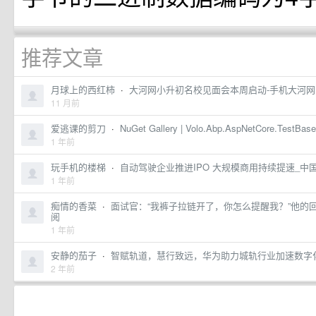
推荐文章
月球上的西红柿
·
大河网小升初名校见面会本周启动-手机大河网
11 月前
爱逃课的剪刀
·
NuGet Gallery | Volo.Abp.AspNetCore.TestBase
1 年前
玩手机的楼梯
·
自动驾驶企业推进IPO 大规模商用持续提速_
1 年前
痴情的香菜
·
面试官：“我裤子拉链开了，你怎么提醒我？”他的回
阅
1 年前
安静的茄子
·
智赋轨道，慧行致远，华为助力城轨行业加速数字
2 年前