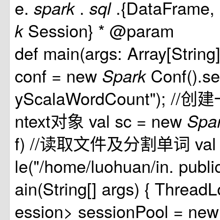
e.
.
.{DataFrame,
spark
sql
Session} * @param
k
def main(args: Array[String])
conf = new
Conf().
Spark
yScalaWordCount"); //
ntext对象 val sc = new
Spa
f) //读取文件及分割单词 val res
le("/home/luohuan/in. public
ain(String[] args) { Thread
ession> sessionPool = ne