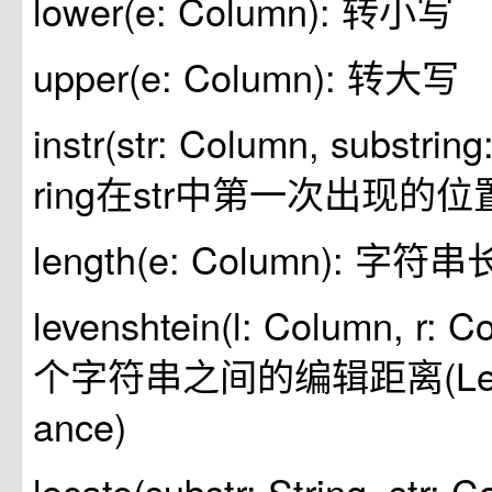
lower(e: Column): 转小写
upper(e: Column): 转大写
instr(str: Column, substring:
ring在str中第一次出现的位
length(e: Column): 字符
levenshtein(l: Column, r:
个字符串之间的编辑距离(Levens
ance)
locate(substr: String, str: 