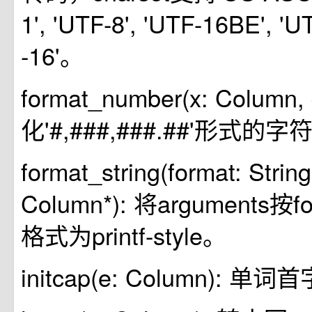
1', 'UTF-8', 'UTF-16BE', '
-16'。
format_number(x: Column, 
化'#,###,###.##'形式的字
format_string(format: Strin
Column*): 将arguments
格式为printf-style。
initcap(e: Column): 单