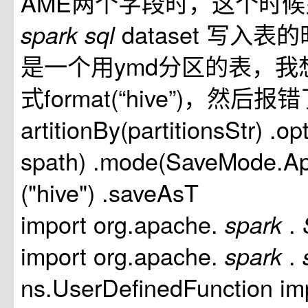
AME两个字段时，这个时候
dataset 写入
spark
sql
是一个用ymd分区的表，我
式format(“hive”)，然后报错了 
artitionBy(partitionsStr) .op
spath) .mode(SaveMode.Ap
("hive") .saveAsT
import org.apache.
.
spark
import org.apache.
.
spark
ns.UserDefinedFunction im