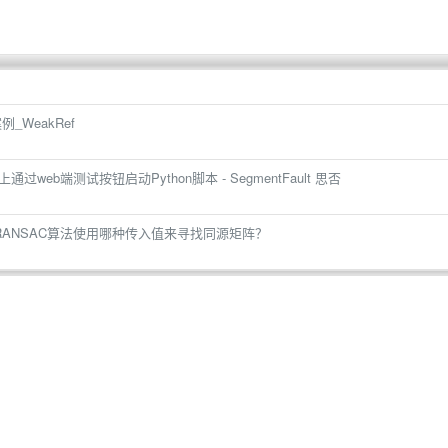
_WeakRef
ngo上通过web端测试按钮启动Python脚本 - SegmentFault 思否
hy中，RANSAC算法使用哪种传入值来寻找同源矩阵？