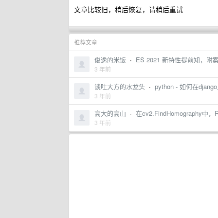
文章比较旧，稍后恢复，请稍后重试
推荐文章
俊逸的米饭
·
ES 2021 新特性提前知，附案例
3 年前
谈吐大方的水龙头
·
python - 如何在dja
3 年前
高大的高山
·
在cv2.FindHomograp
3 年前