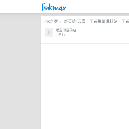
link之家
新英雄-云缨 - 王者荣耀爆料站 - 王
›
叛逆的灌汤包
2 年前