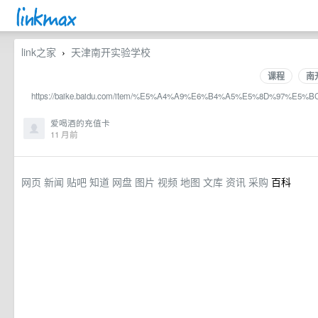
link之家
天津南开实验学校
›
课程
南
https://baike.baidu.com/item/%E5%A4%A9%E6%B4%A5%E5%8D%97%
爱喝酒的充值卡
11 月前
网页
新闻
贴吧
知道
网盘
图片
视频
地图
文库
资讯
采购
百科