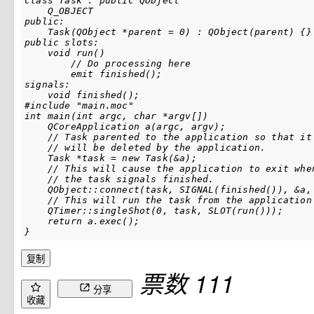
class Task : public QObject

    Q_OBJECT

public:

    Task(QObject *parent = 0) : QObject(parent) {}

public slots:

    void run()

        // Do processing here

        emit finished();

signals:

    void finished();

#include "main.moc"

int main(int argc, char *argv[])

    QCoreApplication a(argc, argv);

    // Task parented to the application so that it

    // will be deleted by the application.

    Task *task = new Task(&a);

    // This will cause the application to exit when
    // the task signals finished.    

    QObject::connect(task, SIGNAL(finished()), &a, 
    // This will run the task from the application 
    QTimer::singleShot(0, task, SLOT(run()));

    return a.exec();

}
复制
票数 111
分享
收藏