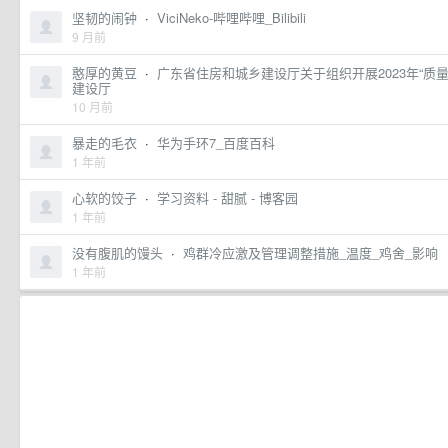
坚韧的闹钟
·
ViciNeko-哔哩哔哩_Bilibili
9 月前
憨厚的黄豆
·
广东省住房和城乡建设厅关于组织开展2023年“质
建设厅
10 月前
暴走的毛衣
·
华为手环7_百度百科
1 年前
心软的饺子
·
学习资料 - 甜腻 - 博客园
1 年前
没有腹肌的馒头
·
鸡群冷应激及管理调整措施_温度_鸡舍_影响
1 年前