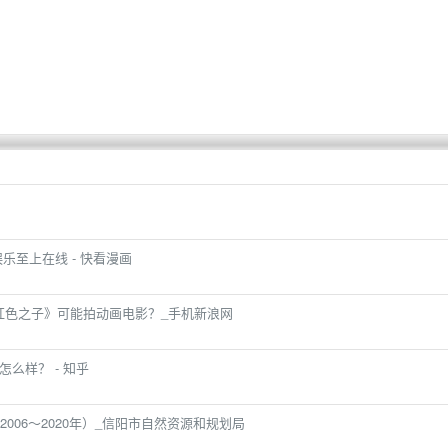
,娱乐至上在线 - 快看漫画
红色之子》可能拍动画电影？_手机新浪网
怎么样？ - 知乎
006～2020年）_信阳市自然资源和规划局