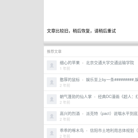
文章比较旧，稍后恢复，请稍后重试
推荐文章
细心的苹果
·
北京交通大学交通运输学院
1 年前
憨厚的鼠标
·
娱乐至上by一条#########
2 年前
朝气蓬勃的仙人掌
·
经典DC漫画《超人：
2 年前
高兴的烈酒
·
派克特（pact）说唱水平到底
2 年前
乖乖的啄木鸟
·
信阳市土地利用总体规划（2
2 年前