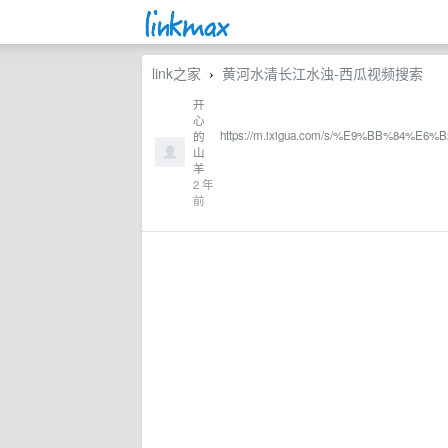
link之家
黄河水清长江水浊-西瓜视频搜索
›
开
心
https://m.ixigua.com/s/%E9%BB%8
的
山
羊
2 年
前