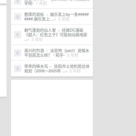
学院
·
1 年前
·
憨厚的鼠标
·
娱乐至上by一条#####
####,娱乐至上 ...
·
2 年前
·
朝气蓬勃的仙人掌
·
经典DC漫画
《超人：红色之子》可能拍动画电影
...
·
2 年前
·
高兴的烈酒
·
派克特（pact）说唱水
平到底怎么样？ - 知乎
·
2 年前
·
乖乖的啄木鸟
·
信阳市土地利用总体
规划（2006～2020年 ...
·
2 年前
·