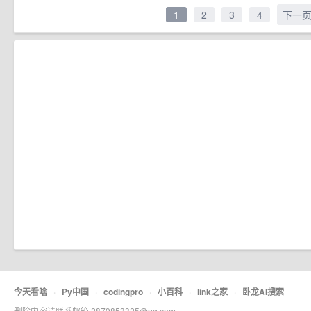
1
2
3
4
下一
今天看啥
·
Py中国
·
codingpro
·
小百科
·
link之家
·
卧龙AI搜索
删除内容请联系邮箱 2879853325@qq.com