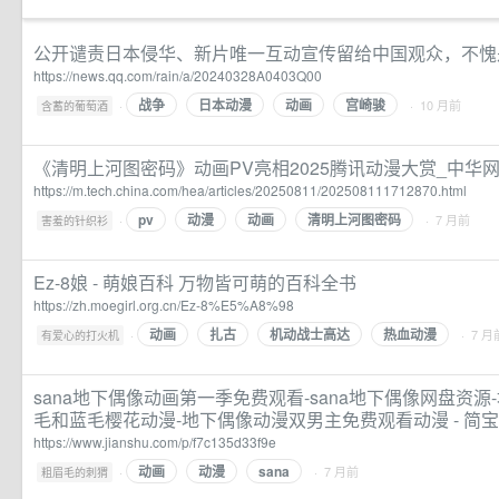
公开谴责日本侵华、新片唯一互动宣传留给中国观众，不愧
https://news.qq.com/rain/a/20240328A0403Q00
战争
日本动漫
动画
宫崎骏
·
· 10 月前
含蓄的葡萄酒
《清明上河图密码》动画PV亮相2025腾讯动漫大赏_中华
https://m.tech.china.com/hea/articles/20250811/202508111712870.html
pv
动漫
动画
清明上河图密码
·
· 7 月前
害羞的针织衫
Ez-8娘 - 萌娘百科 万物皆可萌的百科全书
https://zh.moegirl.org.cn/Ez-8%E5%A8%98
动画
扎古
机动战士高达
热血动漫
·
· 7 月
有爱心的打火机
sana地下偶像动画第一季免费观看-sana地下偶像网盘资
毛和蓝毛樱花动漫-地下偶像动漫双男主免费观看动漫 - 简
https://www.jianshu.com/p/f7c135d33f9e
动画
动漫
sana
·
· 7 月前
粗眉毛的刺猬