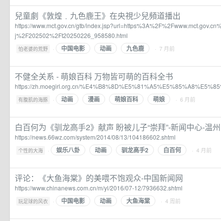
兒童劇《敦煌﹒九色鹿王》在央視少兒頻道播出
https://www.mct.gov.cn/gtb/index.jsp?url=https%3A%2F%2Fwww.mct.gov.
j%2F202502%2Ft20250226_958580.html
中国电影
动画
九色鹿
·
· 7 月前
怕老婆的荒野
不健全关系 - 萌娘百科 万物皆可萌的百科全书
https://zh.moegirl.org.cn/%E4%B8%8D%E5%81%A5%E5%85%A8%E5
动画
漫画
萌娘百科
萌娘
·
· 6 月前
有腹肌的海豚
白百何为《驯龙高手2》献声 盼被儿子“崇拜”-新闻中心-温
https://news.66wz.com/system/2014/08/13/104186602.shtml
娱乐八卦
动画
驯龙高手2
白百何
·
· 4 月前
个性的大海
评论：《大鱼海棠》的美喂不饱观众-中国新闻网
https://www.chinanews.com.cn/m/yl/2016/07-12/7936632.shtml
中国电影
动画
大鱼海棠
·
· 4 周前
玩足球的风衣