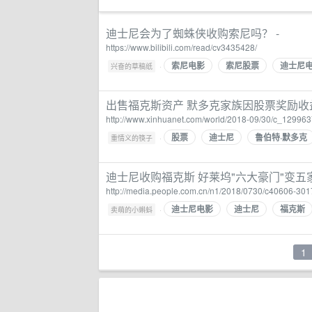
迪士尼会为了蜘蛛侠收购索尼吗？ -
https://www.bilibili.com/read/cv3435428/
索尼电影
索尼股票
迪士尼
·
兴奋的草稿纸
出售福克斯资产 默多克家族因股票奖励收
http://www.xinhuanet.com/world/2018-09/30/c_12996
股票
迪士尼
鲁伯特·默多克
·
重情义的筷子
迪士尼收购福克斯 好莱坞"六大豪门"变五家
http://media.people.com.cn/n1/2018/0730/c40606-301
迪士尼电影
迪士尼
福克斯
·
卖萌的小蝌蚪
1