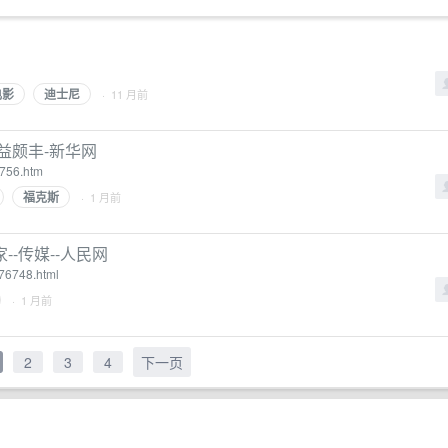
电影
迪士尼
· 11 月前
益颇丰-新华网
3756.htm
福克斯
· 1 月前
--传媒--人民网
76748.html
· 1 月前
2
3
4
下一页