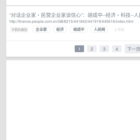
“对话企业家・民营企业家谈信心”：胡成中--经济・科技--
http://finance.people.com.cn/GB/8215/441842/441919/445616/index.html
企业家
经济
胡成中
人民网
·
· 2 月前
不羁的番茄
1
2
3
4
下一