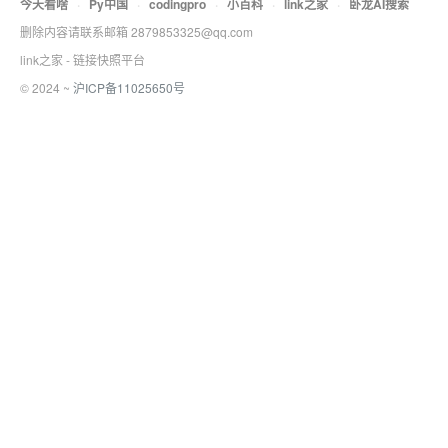
今天看啥
·
Py中国
·
codingpro
·
小百科
·
link之家
·
卧龙AI搜索
删除内容请联系邮箱 2879853325@qq.com
link之家 - 链接快照平台
© 2024 ~
沪ICP备11025650号