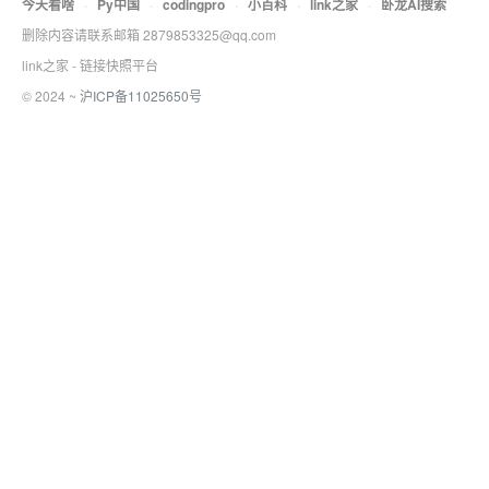
今天看啥
·
Py中国
·
codingpro
·
小百科
·
link之家
·
卧龙AI搜索
删除内容请联系邮箱 2879853325@qq.com
link之家 - 链接快照平台
© 2024 ~
沪ICP备11025650号