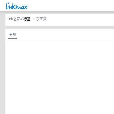
link之家
› 标签
东正教
›
全部