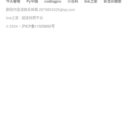
今天看啥
·
Py中国
·
codingpro
·
小百科
·
link之家
·
卧龙AI搜索
删除内容请联系邮箱 2879853325@qq.com
link之家 - 链接快照平台
© 2024 ~
沪ICP备11025650号