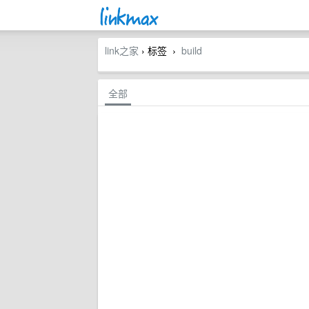
link之家
› 标签
build
›
全部