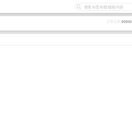
文章总数
50000