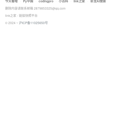
今天看啥
·
Py中国
·
codingpro
·
小百科
·
link之家
·
卧龙AI搜索
删除内容请联系邮箱 2879853325@qq.com
link之家 - 链接快照平台
© 2024 ~
沪ICP备11025650号