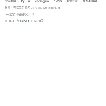
今天看啥
·
Py中国
·
codingpro
·
小百科
·
link之家
·
卧龙AI搜索
删除内容请联系邮箱 2879853325@qq.com
link之家 - 链接快照平台
© 2024 ~
沪ICP备11025650号