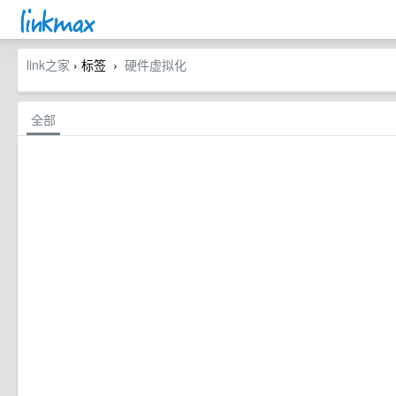
link之家
› 标签
硬件虚拟化
›
全部