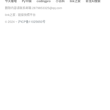
今天看啥
·
Py中国
·
codingpro
·
小百科
·
link之家
·
卧龙AI搜索
删除内容请联系邮箱 2879853325@qq.com
link之家 - 链接快照平台
© 2024 ~
沪ICP备11025650号