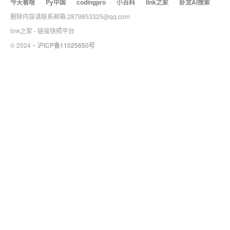
今天看啥
·
Py中国
·
codingpro
·
小百科
·
link之家
·
卧龙AI搜索
删除内容请联系邮箱 2879853325@qq.com
link之家 - 链接快照平台
© 2024 ~
沪ICP备11025650号