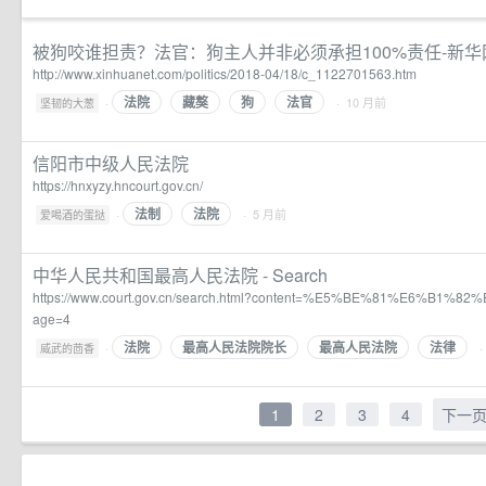
被狗咬谁担责？法官：狗主人并非必须承担100%责任-新华
http://www.xinhuanet.com/politics/2018-04/18/c_1122701563.htm
法院
藏獒
狗
法官
·
· 10 月前
坚韧的大葱
信阳市中级人民法院
https://hnxyzy.hncourt.gov.cn/
法制
法院
·
· 5 月前
爱喝酒的蛋挞
中华人民共和国最高人民法院 - Search
https://www.court.gov.cn/search.html?content=%E5%BE%81%E6%B1
age=4
法院
最高人民法院院长
最高人民法院
法律
·
·
威武的茴香
1
2
3
4
下一