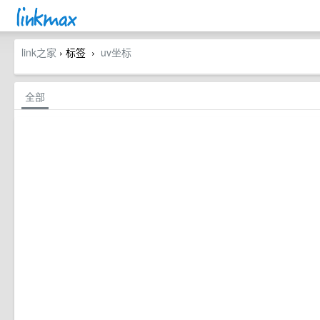
link之家
› 标签
uv坐标
›
全部