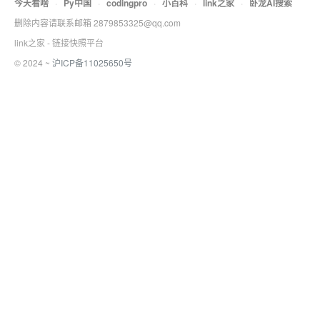
今天看啥
·
Py中国
·
codingpro
·
小百科
·
link之家
·
卧龙AI搜索
删除内容请联系邮箱 2879853325@qq.com
link之家 - 链接快照平台
© 2024 ~
沪ICP备11025650号