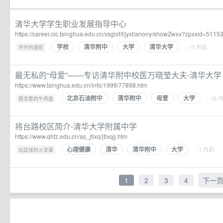
清华大学学生职业发展指导中心
https://career.cic.tsinghua.edu.cn/xsglxt/f/jyxt/anony/showZwxx?zpxxid=5
学校
清华附中
大学
清华大学
·
· 10 月前
坏坏的骆驼
最无私的“母爱”——专访清华附中校医万晓莹大夫-清华大学
https://www.tsinghua.edu.cn/info/1999/77898.htm
北京石油附中
清华附中
母爱
大学
·
· 10 
跑龙套的牛肉面
将台路校区简介-清华大学附属中学
https://www.qhfz.edu.cn/as_jtlxq/jtlxqjj.htm
心理健康
清华
清华附中
大学
·
· 1 月前
玩篮球的火龙果
1
2
3
4
下一