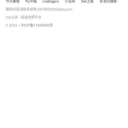
今天看啥
·
Py中国
·
codingpro
·
小百科
·
link之家
·
卧龙AI搜索
删除内容请联系邮箱 2879853325@qq.com
link之家 - 链接快照平台
© 2024 ~
沪ICP备11025650号