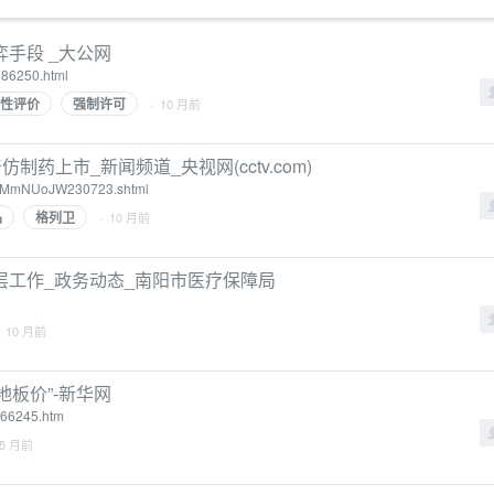
手段 _大公网
186250.html
性评价
强制许可
· 10 月前
药上市_新闻频道_央视网(cctv.com)
IdWMmNUoJW230723.shtml
品
格列卫
· 10 月前
层工作_政务动态_南阳市医疗保障局
 10 月前
地板价”-新华网
066245.htm
 5 月前