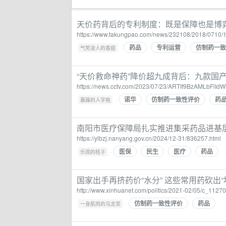
天价药背后的专利制度：既是保障也是博弈
https://www.takungpao.com/news/232108/2018/0710/
药品
专利运营
仿制药一致
·
气势凌人的香菇
“天价救命神药”降价超九成背后：九款国产仿制
https://news.cctv.com/2023/07/23/ARTIf9BzAMLbFl
诺华
仿制药一致性评价
药
·
暴躁的人字拖
南阳市医疗保障局扎实推进集采药品进基
https://ylbzj.nanyang.gov.cn/2024/12-31/836257.html
医保
民生
医疗
药品
·
·
乐观的桔子
国家出手再挤药价“水分” 这些常用药砍出“
http://www.xinhuanet.com/politics/2021-02/05/c_1127
仿制药一致性评价
药品
·
·
一身肌肉的乌龙茶