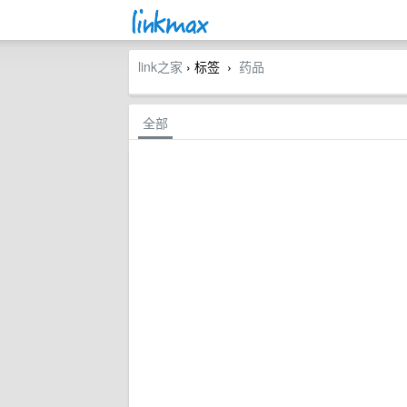
link之家
› 标签
药品
›
全部